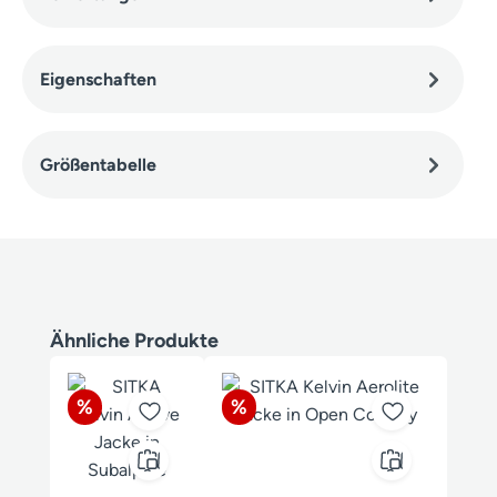
Eigenschaften
Größentabelle
Produktgalerie überspringen
Ähnliche Produkte
Rabatt
Rabatt
%
%