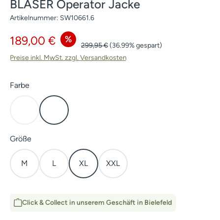
BLASER Operator Jacke
Artikelnummer:
SW10661.6
Verkaufspreis:
%
189,00 €
Regulärer Preis:
299,95 €
(36.99% gespart)
Preise inkl. MwSt. zzgl. Versandkosten
auswählen
Farbe
HunTec Camo
Dunkel Oliv
(Diese Option ist zurzeit nicht verfügbar.)
auswählen
Größe
M
L
XL
XXL
Click & Collect in unserem Geschäft in Bielefeld