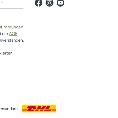
estimmungen
d die
AGB
inverstanden.
kierten
ersandart: