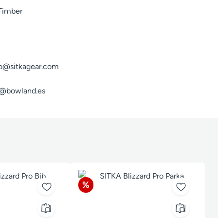
 Timber
fo@sitkagear.com
fo@bowland.es
Rabatt
%