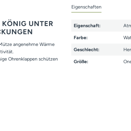
Eigenschaften
R KÖNIG UNTER
Eigenschaft:
Atm
CKUNGEN
Farbe:
Wat
te Mütze angenehme Wärme
Geschlecht:
Her
ivität.
ssige Ohrenklappen schützen
Größe:
One