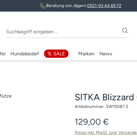
Beratung von Jägern:
0521-93 44 69 72
fel
Hundebedarf
SALE
Marken
News
SITKA Blizzar
Artikelnummer:
SW15087.3
Regulärer Preis:
129,00 €
Preise inkl. MwSt. zzgl. Versand