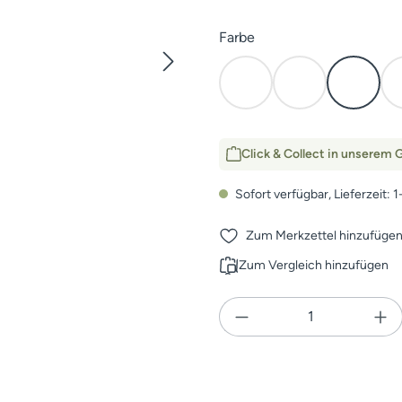
auswählen
Farbe
Earth
Elevated II
Waterf
Click & Collect in unserem G
Sofort verfügbar, Lieferzeit: 
Zum Merkzettel hinzufüge
Zum Vergleich hinzufügen
Produkt Anzahl: Gi