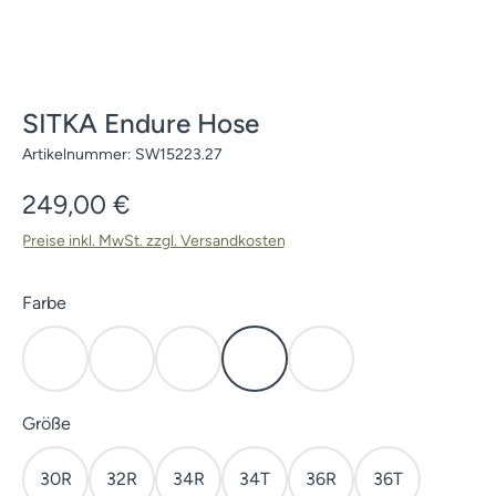
SITKA Endure Hose
Artikelnummer:
SW15223.27
Regulärer Preis:
249,00 €
Preise inkl. MwSt. zzgl. Versandkosten
auswählen
Farbe
Cattail Brown
Cover
Elevated II
Olive Green
Subalpine
auswählen
Größe
30R
32R
34R
34T
36R
36T