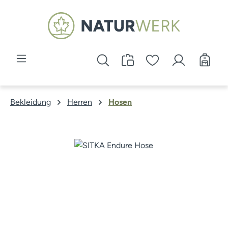
Zum Hauptinhalt springen
Bekleidung
Herren
Hosen
Bildergalerie überspringen