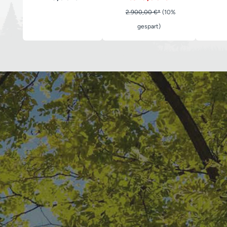
2.900,00 €*
(10%
gespart)