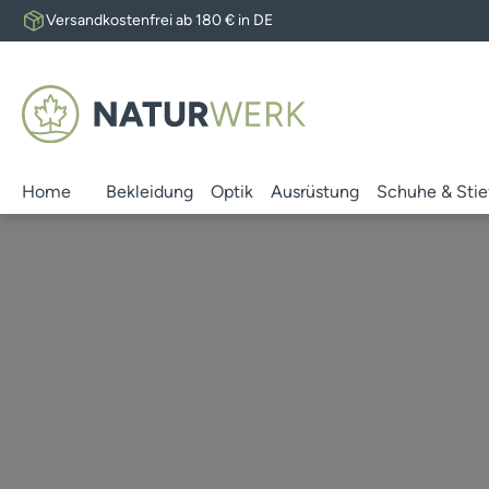
Versandkostenfrei ab 180 € in DE
 Hauptinhalt springen
Zur Suche springen
Zur Hauptnavigation springen
Home
Bekleidung
Optik
Ausrüstung
Schuhe & Stie
Slider überspringen