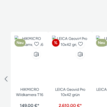
Produktgalerie überspringen
Rabatt
%
Neu
Neu
HIKMICRO
LEICA Geovid Pro
LEICA
Wildkamera T16
10x42 grün
149,00 €*
2.610,00 €*