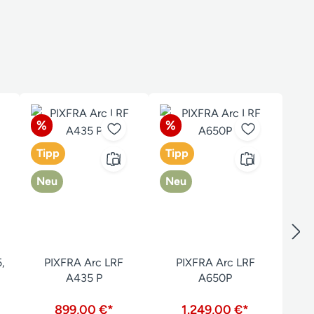
Rabatt
Rabatt
%
%
Tipp
Tipp
Neu
Neu
,
PIXFRA Arc LRF
PIXFRA Arc LRF
A435 P
A650P
899,00 €*
1.249,00 €*