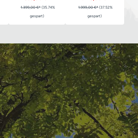
1.399,00 €*
(35.74%
1.999,00 €*
(37.52%
gespart)
gespart)