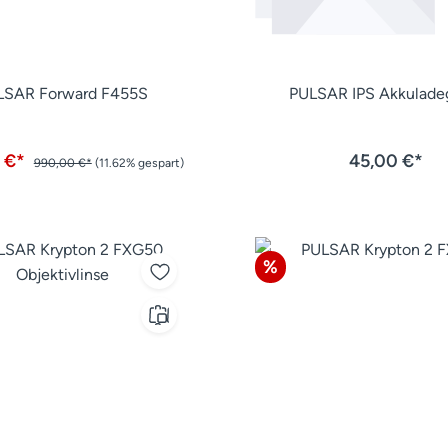
LSAR Forward F455S
PULSAR IPS Akkulade
 €*
45,00 €*
990,00 €*
(11.62% gespart)
Rabatt
%