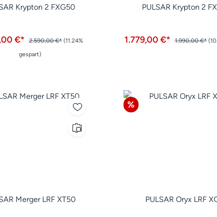
SAR Krypton 2 FXG50
PULSAR Krypton 2 F
,00 €*
1.779,00 €*
2.590,00 €*
(11.24%
1.990,00 €*
(10
gespart)
Rabatt
%
SAR Merger LRF XT50
PULSAR Oryx LRF X