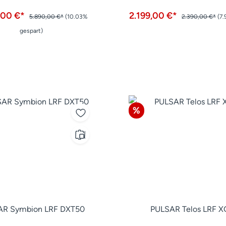
,00 €*
2.199,00 €*
5.890,00 €*
(10.03%
2.390,00 €*
(7.
gespart)
Rabatt
%
AR Symbion LRF DXT50
PULSAR Telos LRF 