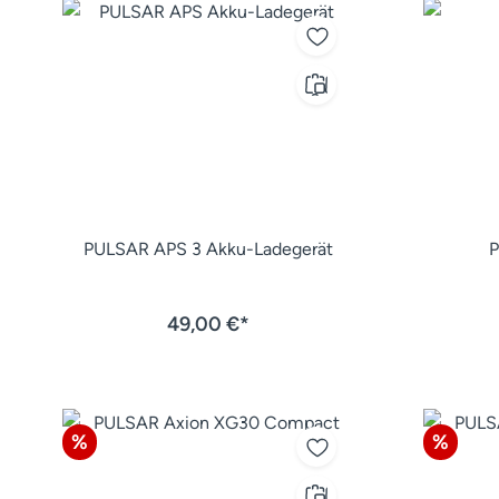
PULSAR APS 3 Akku-Ladegerät
49,00 €*
Rabatt
Rabatt
%
%