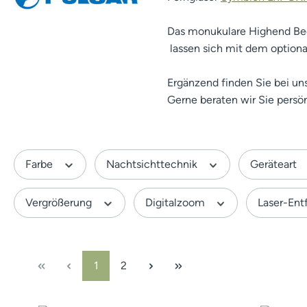
Das monukulare Highend Beo
lassen sich mit dem optional
Ergänzend finden Sie bei u
Gerne beraten wir Sie persön
Farbe
Nachtsichttechnik
Geräteart
Vergrößerung
Digitalzoom
Laser-En
Seite
Seite
1
2