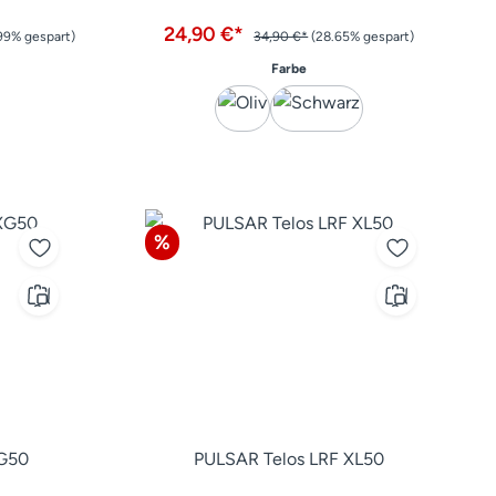
24,90 €*
99% gespart)
34,90 €*
(28.65% gespart)
auswählen
Farbe
Rabatt
%
XG50
PULSAR Telos LRF XL50