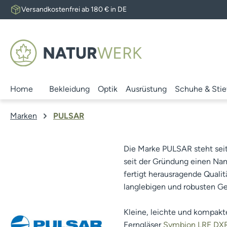
Versandkostenfrei ab 180 € in DE
 Hauptinhalt springen
Zur Suche springen
Zur Hauptnavigation springen
Home
Bekleidung
Optik
Ausrüstung
Schuhe & Stie
Marken
PULSAR
Die Marke PULSAR steht sei
seit der Gründung einen Nam
fertigt herausragende Qual
langlebigen und robusten Ger
Kleine, leichte und kompakt
Ferngläser
Symbion LRF DX