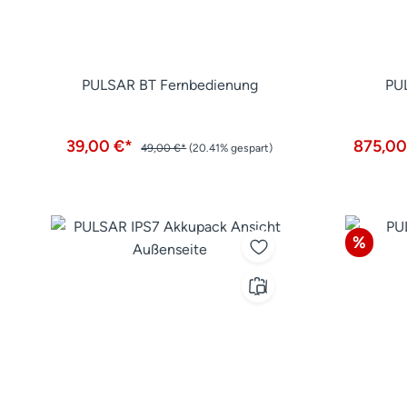
PULSAR BT Fernbedienung
PU
39,00 €*
875,00
49,00 €*
(20.41% gespart)
Rabatt
%