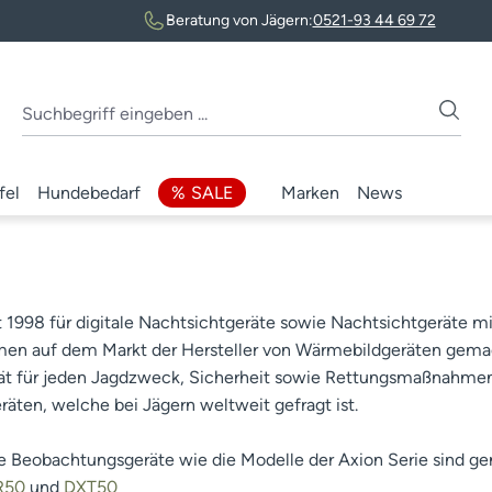
Beratung von Jägern:
0521-93 44 69 72
fel
Hundebedarf
SALE
Marken
News
t 1998 für digitale Nachtsichtgeräte sowie Nachtsichtgeräte
en auf dem Markt der Hersteller von Wärmebildgeräten gemacht
ität für jeden Jagdzweck, Sicherheit sowie Rettungsmaßnahme
äten, welche bei Jägern weltweit gefragt ist.
e Beobachtungsgeräte wie die Modelle der Axion Serie sind ge
R50
und
DXT50