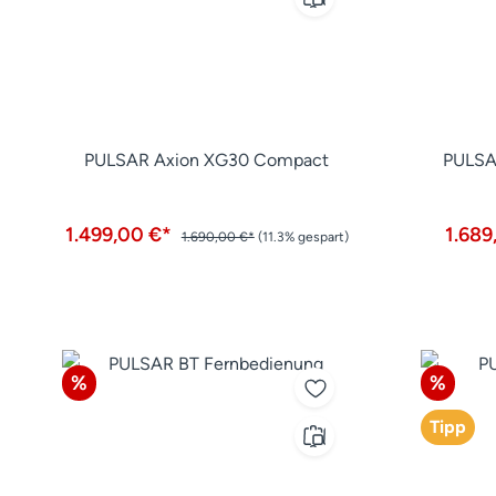
PULSAR Axion XG30 Compact
PULSA
1.499,00 €*
1.689
1.690,00 €*
(11.3% gespart)
Rabatt
Rabatt
%
%
Tipp