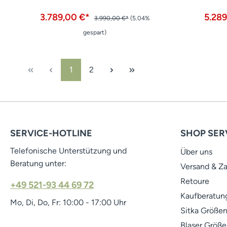
3.789,00 €*
5.28
3.990,00 €*
(5.04%
gespart)
Seite
Seite
1
2
SERVICE-HOTLINE
SHOP SER
Telefonische Unterstützung und
Über uns
Beratung unter:
Versand & Z
Retoure
+49 521-93 44 69 72
Kaufberatung
Mo, Di, Do, Fr: 10:00 - 17:00 Uhr
Sitka Größen
Blaser Größe