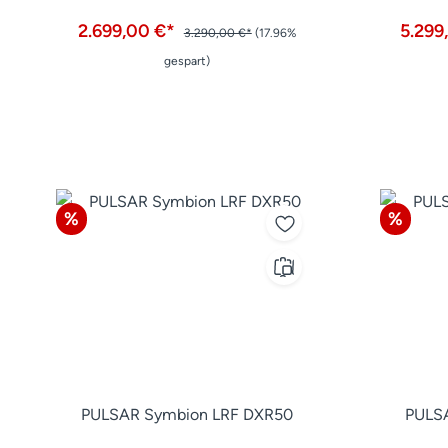
2.699,00 €*
5.299
3.290,00 €*
(17.96%
gespart)
Rabatt
Rabatt
%
%
PULSAR Symbion LRF DXR50
PULS