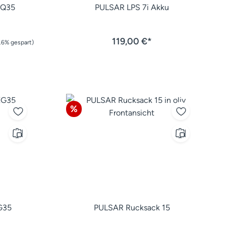
XQ35
PULSAR LPS 7i Akku
119,00 €*
.6% gespart)
Rabatt
%
G35
PULSAR Rucksack 15