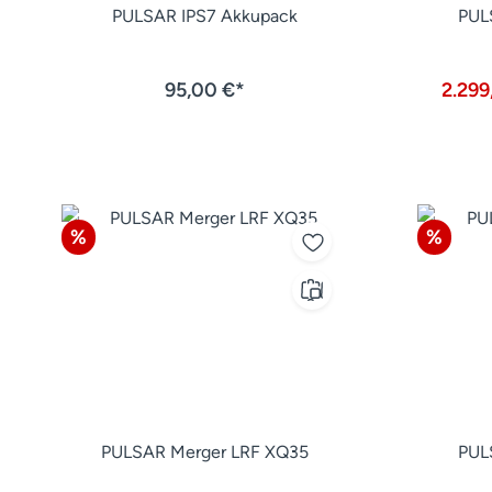
PULSAR IPS7 Akkupack
PUL
95,00 €*
2.299
Rabatt
Rabatt
%
%
PULSAR Merger LRF XQ35
PUL