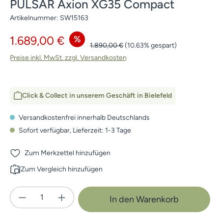
PULSAR Axion XG35 Compact
Artikelnummer:
SW15163
Verkaufspreis:
%
1.689,00 €
Regulärer Preis:
1.890,00 €
(10.63% gespart)
Preise inkl. MwSt. zzgl. Versandkosten
Click & Collect in unserem Geschäft in Bielefeld
Versandkostenfrei innerhalb Deutschlands
Sofort verfügbar, Lieferzeit: 1-3 Tage
Zum Merkzettel hinzufügen
Zum Vergleich hinzufügen
Produkt Anzahl: Gib den gewünschten Wert e
In den Warenkorb