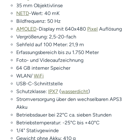
35 mm Objektivlinse
NETD
-Wert: 40 mK
Bildfrequenz: 50 Hz
AMOLED
-Display mit 640x480
Pixel
Auflösung
Vergrößerung: 2,5-20-fach
Sehfeld auf 100 Meter: 21,9 m
Erfassungsbereich bis zu 1.750 Meter
Foto- und Videoaufzeichnung
64 GB interner Speicher
WLAN/
WiFi
USB-C-Schnittstelle
Schutzklasse:
IPX7
(
wasserdicht
)
Stromversorgung über den wechselbaren APS3
Akku
Betriebsdauer bei 22°C ca. sieben Stunden
Betriebstemperatur: -25°C bis +40°C
1/4" Stativgewinde
Gewicht ohne Akku: 410 g