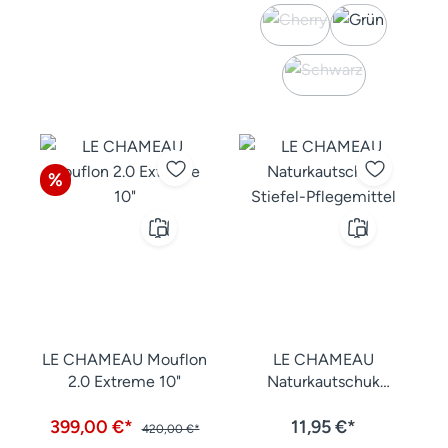
(Diese Option ist zurzeit
(Diese Option ist zur
Rabatt
%
LE CHAMEAU Mouflon
LE CHAMEAU
2.0 Extreme 10"
Naturkautschuk
Stiefel-Pflegemittel
399,00 €*
11,95 €*
420,00 €*