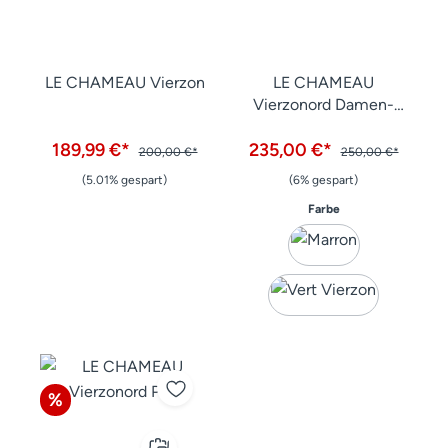
LE CHAMEAU Vierzon
LE CHAMEAU
Vierzonord Damen-
Gummistiefel mit
189,99 €*
235,00 €*
Neoprenfutter
200,00 €*
250,00 €*
(5.01% gespart)
(6% gespart)
auswählen
Farbe
Rabatt
%