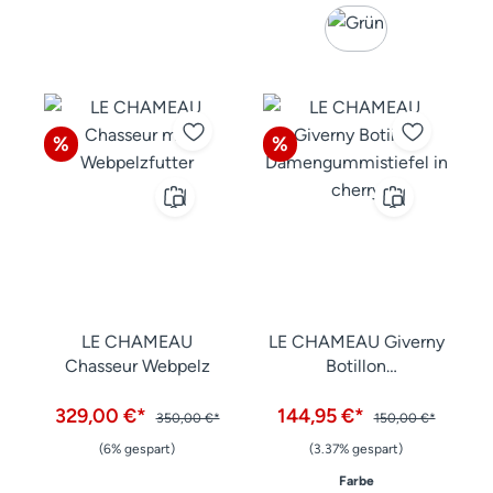
Rabatt
Rabatt
%
%
LE CHAMEAU
LE CHAMEAU Giverny
Chasseur Webpelz
Botillon
Damengummistiefel
329,00 €*
144,95 €*
350,00 €*
150,00 €*
(6% gespart)
(3.37% gespart)
auswählen
Farbe