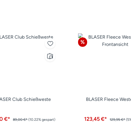
tt
Rabatt
%
ASER Club Schießweste
BLASER Fleece Weste
90 €*
123,45 €*
89,00 €*
(10.22% gespart)
129,95 €*
(5