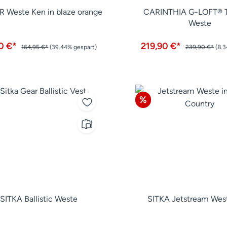
 Weste Ken in blaze orange
CARINTHIA G-LOFT® T
Weste
0 €*
219,90 €*
164,95 €*
(39.44% gespart)
239,90 €*
(8.3
tt
Rabatt
%
SITKA Ballistic Weste
SITKA Jetstream We