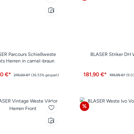
ER Parcours Schießweste
BLASER Striker DH 
hts Herren in camel-braun
00 €*
181,90 €*
219,00 €*
(36.53% gespart)
199,95 €*
(9.0
tt
Rabatt
%