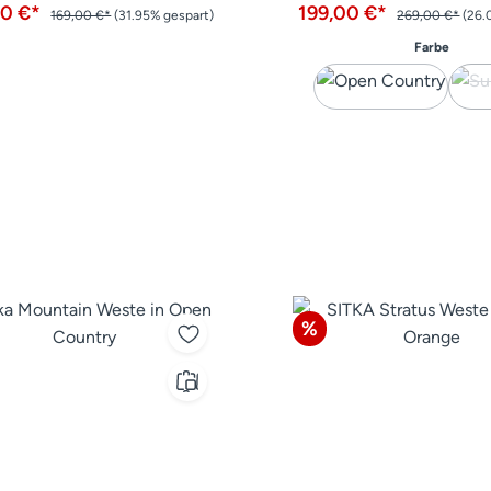
00 €*
199,00 €*
169,00 €*
(31.95% gespart)
269,00 €*
(26.
auswä
Farbe
tt
Rabatt
%