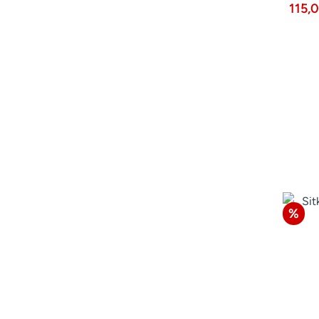
115,
Raba
%