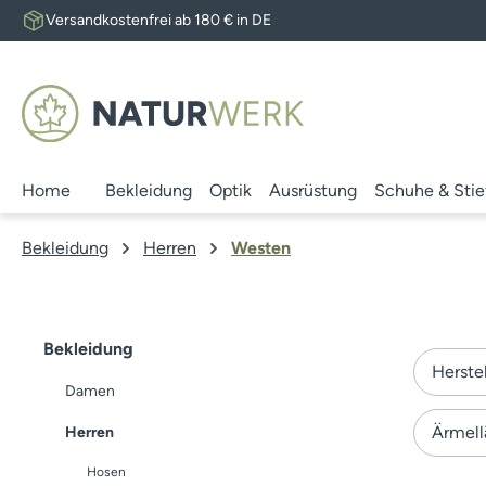
Versandkostenfrei ab 180 € in DE
 Hauptinhalt springen
Zur Suche springen
Zur Hauptnavigation springen
Home
Bekleidung
Optik
Ausrüstung
Schuhe & Stie
Bekleidung
Herren
Westen
Bekleidung
Herste
Damen
Ärmel
Herren
Hosen