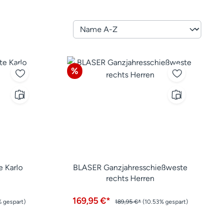
Rabatt
%
 Karlo
BLASER Ganzjahresschießweste
rechts Herren
169,95 €*
% gespart)
189,95 €*
(10.53% gespart)