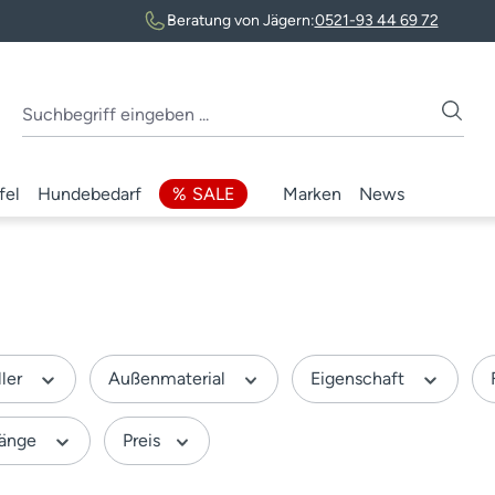
Beratung von Jägern:
0521-93 44 69 72
fel
Hundebedarf
SALE
Marken
News
ller
Außenmaterial
Eigenschaft
länge
Preis