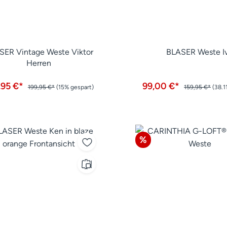
SER Vintage Weste Viktor
BLASER Weste I
Herren
,95 €*
99,00 €*
199,95 €*
(15% gespart)
159,95 €*
(38.1
tt
Rabatt
%