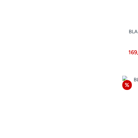
BLA
169
Raba
%