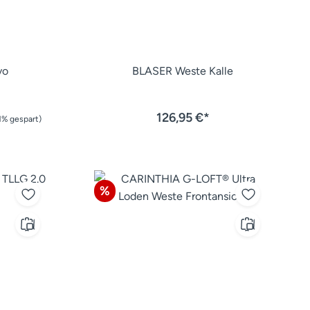
vo
BLASER Weste Kalle
126,95 €*
1% gespart)
Rabatt
%