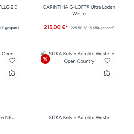
LLG 2.0
CARINTHIA G-LOFT® Ultra Loden
Weste
215,00 €*
4% gespart)
229,90 €*
(6.48% gespart)
Rabatt
%
ste NEU
SITKA Kelvin Aerolite Weste