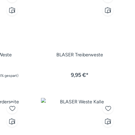
Weste
BLASER Treiberweste
9,95 €*
3% gespart)