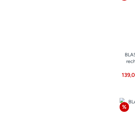
BLAS
rec
139,
Raba
%