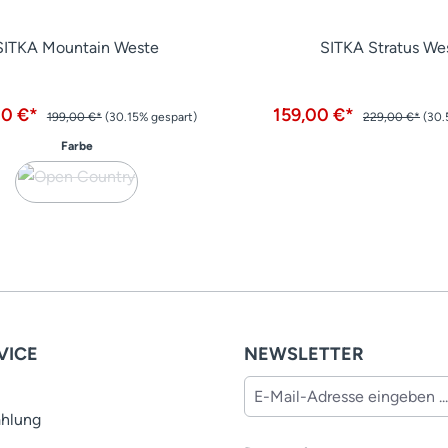
SITKA Mountain Weste
SITKA Stratus We
00 €*
159,00 €*
199,00 €*
(30.15% gespart)
229,00 €*
(30.
auswählen
Farbe
(Diese Option ist zurzeit nicht verfügbar.)
VICE
NEWSLETTER
ahlung