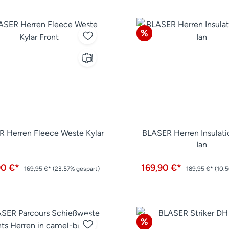
tt
Rabatt
%
 Herren Fleece Weste Kylar
BLASER Herren Insulat
Ian
90 €*
169,90 €*
169,95 €*
(23.57% gespart)
189,95 €*
(10.
tt
Rabatt
%