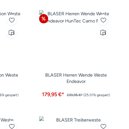
Rabatt
%
ion Weste
BLASER Herren Wende Weste
Endeavor
179,95 €*
56% gespart)
239,95 €*
(25.01% gespart)