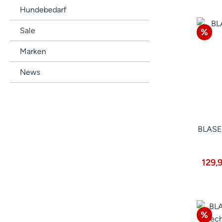
Hundebedarf
Sale
Raba
%
Marken
News
BLASER
129,
Raba
%