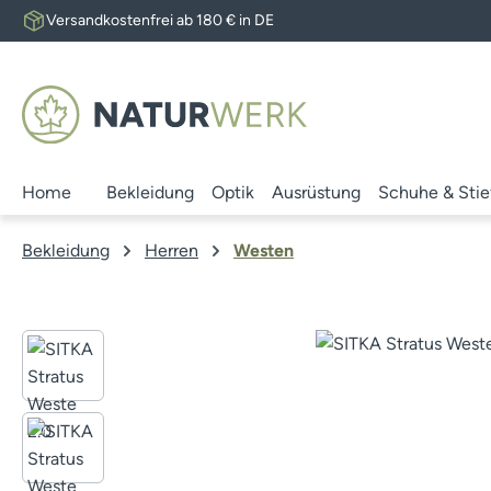
Versandkostenfrei ab 180 € in DE
 Hauptinhalt springen
Zur Suche springen
Zur Hauptnavigation springen
Home
Bekleidung
Optik
Ausrüstung
Schuhe & Stie
Bekleidung
Herren
Westen
Bildergalerie überspringen