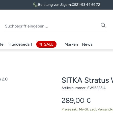
Beratung von Jägern:
0521-93 44 69 72
fel
Hundebedarf
SALE
Marken
News
SITKA Stratus 
Artikelnummer:
SW15228.4
Regulärer Preis:
289,00 €
Preise inkl. MwSt. zzgl. Versand