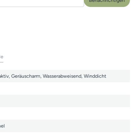
Benachrichtigen
n
le
ktiv
, Geräuscharm
, Wasserabweisend
, Winddicht
el