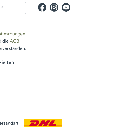
estimmungen
d die
AGB
inverstanden.
kierten
ersandart: