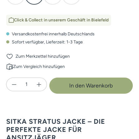
Click & Collect in unserem Geschäft in Bielefeld
Versandkostenfrei innerhalb Deutschlands
Sofort verfügbar, Lieferzeit: 1-3 Tage
Zum Merkzettel hinzufügen
Zum Vergleich hinzufügen
Produkt Anzahl: Gib den gewünschten Wert e
In den Warenkorb
SITKA STRATUS JACKE – DIE
PERFEKTE JACKE FÜR
ANSITZJÄGER