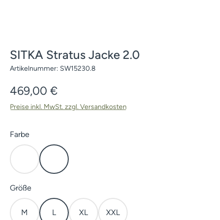
SITKA Stratus Jacke 2.0
Artikelnummer:
SW15230.8
Regulärer Preis:
469,00 €
Preise inkl. MwSt. zzgl. Versandkosten
auswählen
Farbe
Cover
Elevated II
auswählen
Größe
M
L
XL
XXL