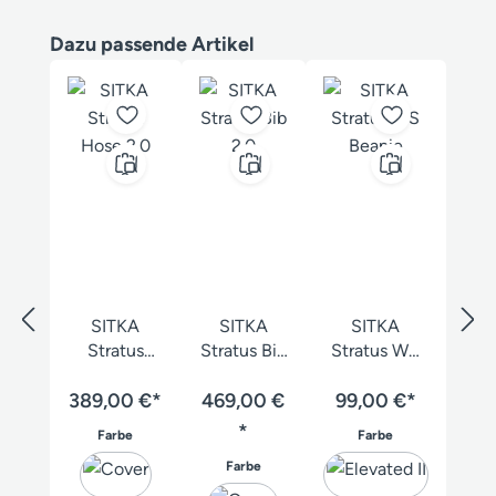
Produktgalerie überspringen
Dazu passende Artikel
SITKA
SITKA
SITKA
Stratus
Stratus Bib
Stratus WS
Hose 2.0
2.0
Beanie
389,00 €*
469,00 €
99,00 €*
*
auswählen
auswählen
Farbe
Farbe
auswählen
Farbe