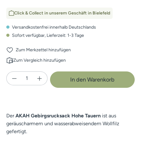
Click & Collect in unserem Geschäft in Bielefeld
Versandkostenfrei innerhalb Deutschlands
Sofort verfügbar, Lieferzeit: 1-3 Tage
Zum Merkzettel hinzufügen
Zum Vergleich hinzufügen
Produkt Anzahl: Gib den gewünschten Wert e
In den Warenkorb
Der
AKAH Gebirgsrucksack Hohe Tauern
ist aus
geräuscharmem und wasserabweisendem Wollfilz
gefertigt.