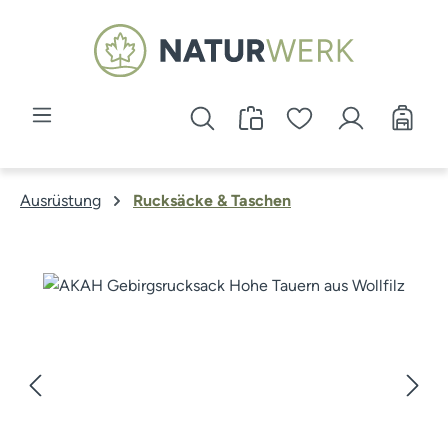
Zum Hauptinhalt springen
Ausrüstung
Rucksäcke & Taschen
Bildergalerie überspringen