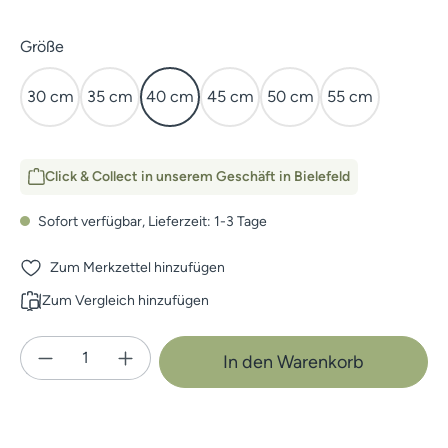
auswählen
Größe
30 cm
35 cm
40 cm
45 cm
50 cm
55 cm
Click & Collect in unserem Geschäft in Bielefeld
Sofort verfügbar, Lieferzeit: 1-3 Tage
Zum Merkzettel hinzufügen
Zum Vergleich hinzufügen
Produkt Anzahl: Gib den gewünschten Wert e
In den Warenkorb