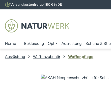
Versandkostenfrei ab 180 € in DE
 Hauptinhalt springen
Zur Suche springen
Zur Hauptnavigation springen
Home
Bekleidung
Optik
Ausrüstung
Schuhe & Stie
Ausrüstung
Waffenzubehör
Waffenpflege
Bildergalerie überspringen