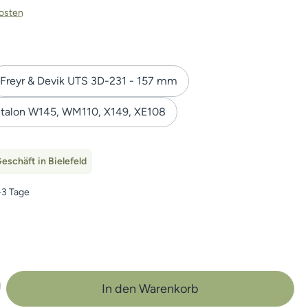
kosten
Freyr & Devik UTS 3D-231 - 157 mm
talon W145, WM110, X149, XE108
eschäft in Bielefeld
1-3 Tage
n
b den gewünschten Wert ein oder benutze 
In den Warenkorb