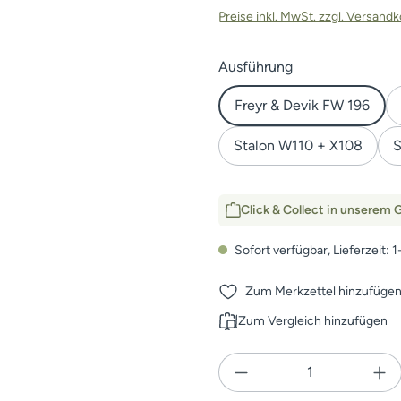
Preise inkl. MwSt. zzgl. Versand
auswählen
Ausführung
Freyr & Devik FW 196
Stalon W110 + X108
S
Click & Collect in unserem G
Sofort verfügbar, Lieferzeit: 
Zum Merkzettel hinzufüge
Zum Vergleich hinzufügen
Produkt Anzahl: Gi