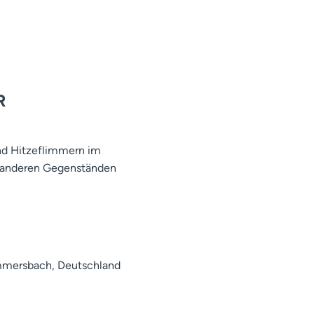
R
nd Hitzeflimmern im
it anderen Gegenständen
mmersbach, Deutschland