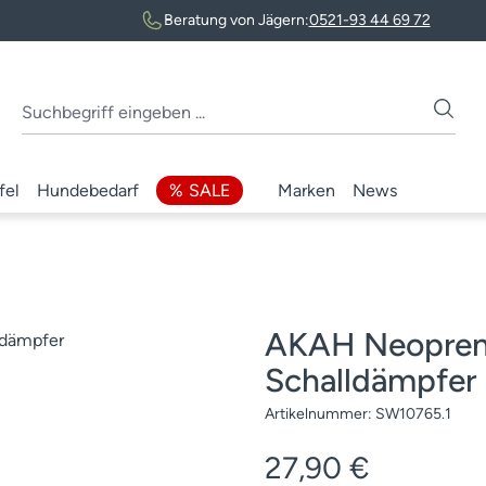
Beratung von Jägern:
0521-93 44 69 72
fel
Hundebedarf
SALE
Marken
News
AKAH Neoprens
Schalldämpfer
Artikelnummer:
SW10765.1
Regulärer Preis:
27,90 €