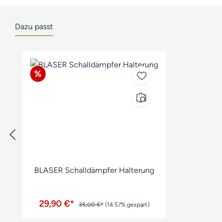
Dazu passt
Produktgalerie überspringen
Rabatt
%
BLASER Schalldämpfer Halterung
29,90 €*
35,00 €*
(14.57% gespart)