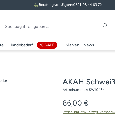
Beratung von Jägern:
0521-93 44 69 72
fel
Hundebedarf
SALE
Marken
News
AKAH Schweißh
Artikelnummer:
SW10434
Regulärer Preis:
86,00 €
Preise inkl. MwSt. zzgl. Versand