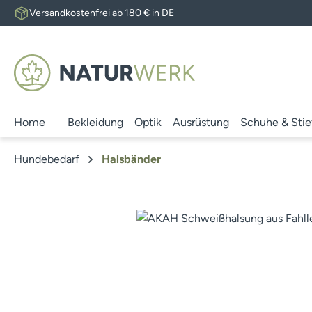
Versandkostenfrei ab 180 € in DE
 Hauptinhalt springen
Zur Suche springen
Zur Hauptnavigation springen
Home
Bekleidung
Optik
Ausrüstung
Schuhe & Stie
Hundebedarf
Halsbänder
Bildergalerie überspringen