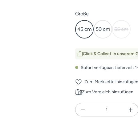
auswählen
Größe
45 cm
50 cm
55 cm
(Diese Op
Click & Collect in unserem G
Sofort verfügbar, Lieferzeit: 
Zum Merkzettel hinzufüge
Zum Vergleich hinzufügen
Produkt Anzahl: Gi