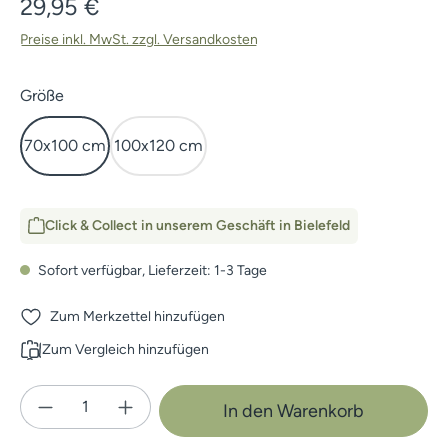
Regulärer Preis:
29,95 €
Preise inkl. MwSt. zzgl. Versandkosten
auswählen
Größe
70x100 cm
100x120 cm
Click & Collect in unserem Geschäft in Bielefeld
Sofort verfügbar, Lieferzeit: 1-3 Tage
Zum Merkzettel hinzufügen
Zum Vergleich hinzufügen
Produkt Anzahl: Gib den gewünschten Wert e
In den Warenkorb