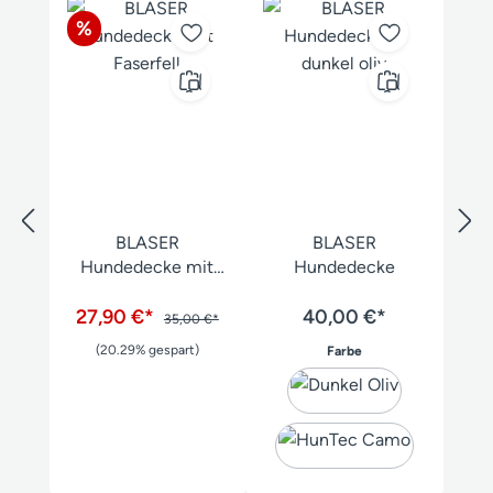
Rabatt
%
BLASER
BLASER
Hundedecke mit
Hundedecke
Faserfell
27,90 €*
40,00 €*
35,00 €*
(20.29% gespart)
auswählen
Farbe