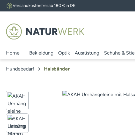
Versandkostenfrei ab 180 € in DE
 Hauptinhalt springen
Zur Suche springen
Zur Hauptnavigation springen
Home
Bekleidung
Optik
Ausrüstung
Schuhe & Stie
Hundebedarf
Halsbänder
Bildergalerie überspringen