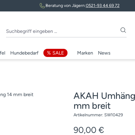
Beratung von Jägern:
0521-93 44 69 72
fel
Hundebedarf
SALE
Marken
News
AKAH Umhängel
mm breit
Artikelnummer:
SW10429
Regulärer Preis:
90,00 €