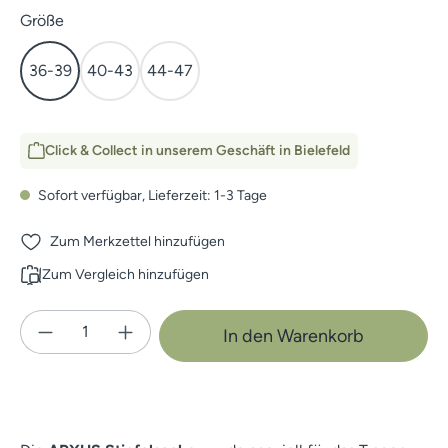
auswählen
Größe
36-39
40-43
44-47
Click & Collect in unserem Geschäft in Bielefeld
Sofort verfügbar, Lieferzeit: 1-3 Tage
Zum Merkzettel hinzufügen
Zum Vergleich hinzufügen
Produkt Anzahl: Gib den gewünschten Wert e
In den Warenkorb