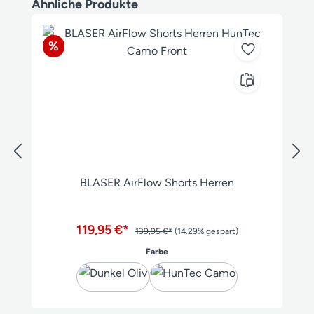
Produktgalerie überspringen
Ähnliche Produkte
Rabatt
%
BLASER AirFlow Shorts Herren
119,95 €*
139,95 €*
(14.29% gespart)
auswählen
Farbe