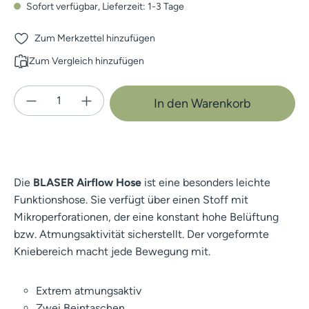
Sofort verfügbar, Lieferzeit: 1-3 Tage
Zum Merkzettel hinzufügen
Zum Vergleich hinzufügen
Produkt Anzahl: Gib den gewünschten Wert e
In den Warenkorb
Die
BLASER Airflow Hose
ist eine besonders leichte
Funktionshose. Sie verfügt über einen Stoff mit
Mikroperforationen, der eine konstant hohe Belüftung
bzw. Atmungsaktivität sicherstellt. Der vorgeformte
Kniebereich macht jede Bewegung mit.
Extrem atmungsaktiv
Zwei Beintaschen