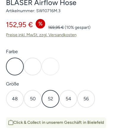
BLASER Airflow Hose
Artikelnummer:
SW10716M.3
Verkaufspreis:
%
152,95 €
Regulärer Preis:
169,95 €
(10% gespart)
Preise inkl. MwSt. zzgl. Versandkosten
auswählen
Farbe
Kaper
Dunkel Oliv
HunTec Camo
(Diese Option ist zurzeit nicht verfügbar.)
auswählen
Größe
48
50
52
54
56
Click & Collect in unserem Geschäft in Bielefeld