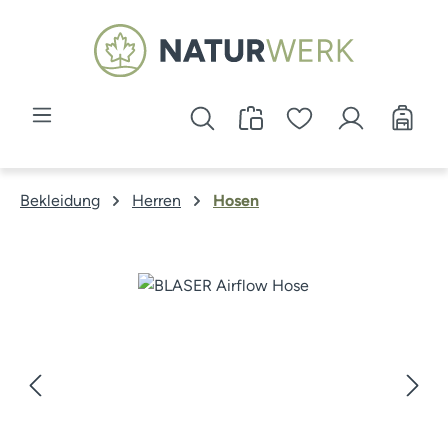
Zum Hauptinhalt springen
Bekleidung
Herren
Hosen
Bildergalerie überspringen