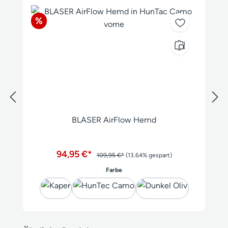
Rabatt
%
BLASER AirFlow Hemd
94,95 €*
109,95 €*
(13.64% gespart)
auswählen
Farbe