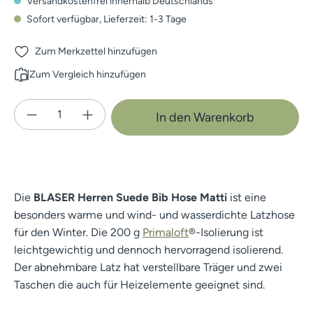
Versandkostenfrei innerhalb Deutschlands
Sofort verfügbar, Lieferzeit: 1-3 Tage
Zum Merkzettel hinzufügen
Zum Vergleich hinzufügen
Produkt Anzahl: Gib den gewünschten Wert e
In den Warenkorb
Die
BLASER Herren Suede Bib Hose Matti
ist eine
besonders warme und wind- und wasserdichte Latzhose
für den Winter. Die 200 g
Primaloft
®-Isolierung ist
leichtgewichtig und dennoch hervorragend isolierend.
Der abnehmbare Latz hat verstellbare Träger und zwei
Taschen die auch für Heizelemente geeignet sind.