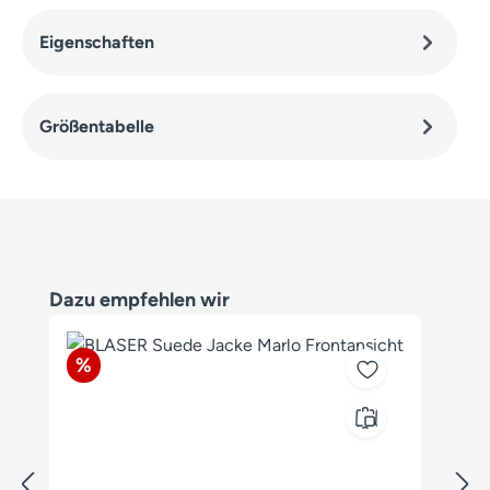
Eigenschaften
Größentabelle
Produktgalerie überspringen
Dazu empfehlen wir
Rabatt
%