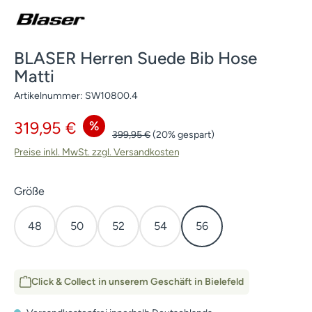
BLASER Herren Suede Bib Hose
Matti
Artikelnummer:
SW10800.4
Verkaufspreis:
%
319,95 €
Regulärer Preis:
399,95 €
(20% gespart)
Preise inkl. MwSt. zzgl. Versandkosten
auswählen
Größe
48
50
52
54
56
Click & Collect in unserem Geschäft in Bielefeld