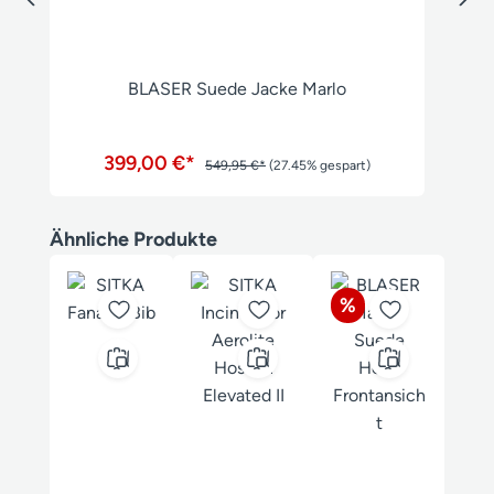
BLASER Suede Jacke Marlo
399,00 €*
549,95 €*
(27.45% gespart)
Produktgalerie überspringen
Ähnliche Produkte
Rabatt
%