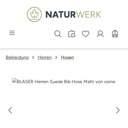
Zum Hauptinhalt springen
Bekleidung
Herren
Hosen
Bildergalerie überspringen