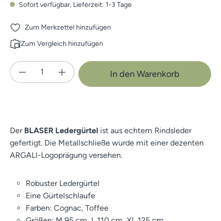
Sofort verfügbar, Lieferzeit: 1-3 Tage
Zum Merkzettel hinzufügen
Zum Vergleich hinzufügen
Produkt Anzahl: Gib den gewünschten Wert e
In den Warenkorb
Der
BLASER Ledergürtel
ist aus echtem Rindsleder
gefertigt. Die Metallschließe wurde mit einer dezenten
ARGALI-Logoprägung versehen.
Robuster Ledergürtel
Eine Gürtelschlaufe
Farben: Cognac, Toffee
Größen: M 95 cm, L 110 cm, XL 125 cm