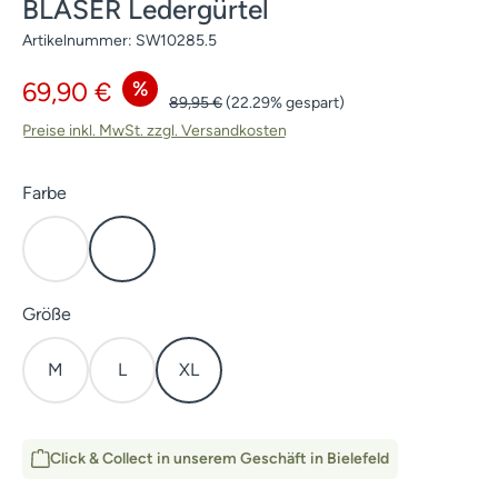
BLASER Ledergürtel
Artikelnummer:
SW10285.5
Verkaufspreis:
%
69,90 €
Regulärer Preis:
89,95 €
(22.29% gespart)
Preise inkl. MwSt. zzgl. Versandkosten
auswählen
Farbe
Cognac
Toffee
auswählen
Größe
M
L
XL
Click & Collect in unserem Geschäft in Bielefeld