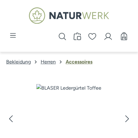
Zum Hauptinhalt springen
Bekleidung
Herren
Accessoires
Bildergalerie überspringen