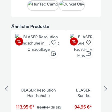
Produktgalerie überspringen
Ähnliche Produkte
Rabatt
Rabatt
%
%
BLASER Resolution
BLASER
Handschuhe
Suede
Fäustlinge
113,95 €*
94,95 €*
Marlon
139,95 €*
(18.58%