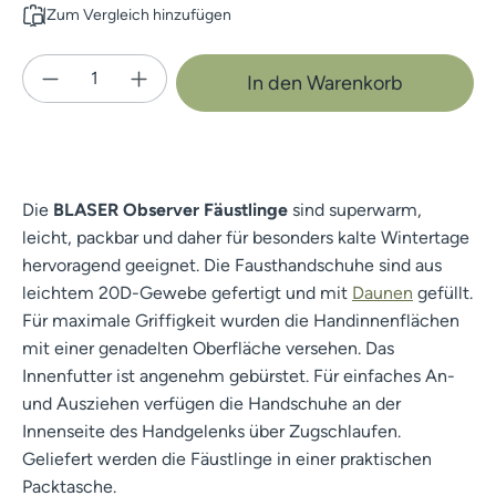
Zum Vergleich hinzufügen
Produkt Anzahl: Gib den gewünschten Wert e
In den Warenkorb
Die
BLASER Observer Fäustlinge
sind superwarm,
leicht, packbar und daher für besonders kalte Wintertage
hervoragend geeignet. Die Fausthandschuhe sind aus
leichtem 20D-Gewebe gefertigt und mit
Daunen
gefüllt.
Für maximale Griffigkeit wurden die Handinnenflächen
mit einer genadelten Oberfläche versehen. Das
Innenfutter ist angenehm gebürstet. Für einfaches An-
und Ausziehen verfügen die Handschuhe an der
Innenseite des Handgelenks über Zugschlaufen.
Geliefert werden die Fäustlinge in einer praktischen
Packtasche.