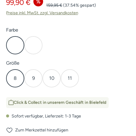
Verkaufspreis:
%
99,90 €
Regulärer Preis:
159,95 €
(37.54% gespart)
Preise inkl. MwSt. zzgl. Versandkosten
auswählen
Farbe
Dunkel Oliv
HunTec Camo
auswählen
Größe
8
9
10
11
Click & Collect in unserem Geschäft in Bielefeld
Sofort verfügbar, Lieferzeit: 1-3 Tage
Zum Merkzettel hinzufügen