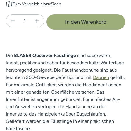
Zum Vergleich hinzufügen
Produkt Anzahl: Gib den gewünschten Wert e
In den Warenkorb
Die
BLASER Observer Fäustlinge
sind superwarm,
leicht, packbar und daher für besonders kalte Wintertage
hervoragend geeignet. Die Fausthandschuhe sind aus
leichtem 20D-Gewebe gefertigt und mit
Daunen
gefüllt.
Für maximale Griffigkeit wurden die Handinnenflächen
mit einer genadelten Oberfläche versehen. Das
Innenfutter ist angenehm gebürstet. Für einfaches An-
und Ausziehen verfügen die Handschuhe an der
Innenseite des Handgelenks über Zugschlaufen.
Geliefert werden die Fäustlinge in einer praktischen
Packtasche.