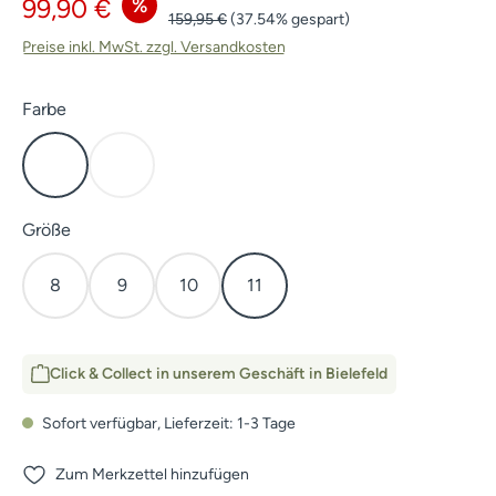
Verkaufspreis:
%
99,90 €
Regulärer Preis:
159,95 €
(37.54% gespart)
Preise inkl. MwSt. zzgl. Versandkosten
auswählen
Farbe
Dunkel Oliv
HunTec Camo
(Diese Option ist zurzeit nicht verfügbar.)
auswählen
Größe
8
9
10
11
Click & Collect in unserem Geschäft in Bielefeld
Sofort verfügbar, Lieferzeit: 1-3 Tage
Zum Merkzettel hinzufügen