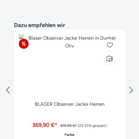
Produktgalerie überspringen
Dazu empfehlen wir
Rabatt
%
BLASER Observer Jacke Herren
369,90 €*
479,95 €*
(22.93% gespart)
auswählen
Farbe