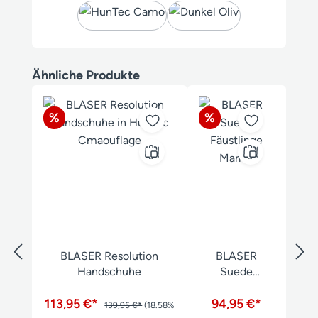
Produktgalerie überspringen
Ähnliche Produkte
Rabatt
Rabatt
%
%
BLASER Resolution
BLASER
Handschuhe
Suede
Fäustlinge
113,95 €*
94,95 €*
Marlon
139,95 €*
(18.58%