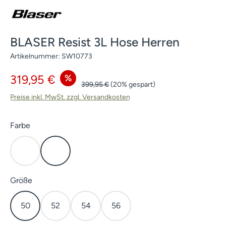
BLASER Resist 3L Hose Herren
Artikelnummer:
SW10773
Verkaufspreis:
%
319,95 €
Regulärer Preis:
399,95 €
(20% gespart)
Preise inkl. MwSt. zzgl. Versandkosten
auswählen
Farbe
Dunkel Oliv
HunTec Camo
auswählen
Größe
50
52
54
56