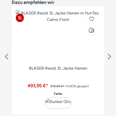
Produktgalerie überspringen
Dazu empfehlen wir
Rabatt
%
BLASER Resist 3L Jacke Herren
493,95 €*
579,95 €*
(14.83% gespart)
auswählen
Farbe