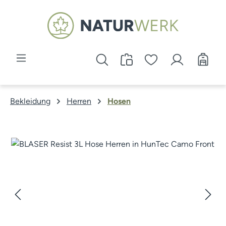
Zum Hauptinhalt springen
Bekleidung
Herren
Hosen
Bildergalerie überspringen