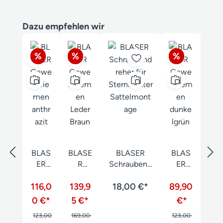
Produktgalerie überspringen
Dazu empfehlen wir
Rabatt
Rabatt
Rabatt
%
%
%
BLAS
BLASE
BLASER
BLAS
ER
R
Schraubend
ER
Gewe
Gewe
reher für
Gewe
116,0
hrrie
hrriem
139,9
Sternmutter
18,00 €*
hrriem
89,90
men
en
Sattelmont
en
0 €*
5 €*
€*
anthr
Leder
age
dunke
123,00
169,00
123,00
azit
Braun
lgrün