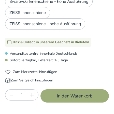
Swarovski Innenschiene - hohe Ausführung
ZEISS Innenschiene
ZEISS Innenschiene - hohe Ausführung
Click & Collect in unserem Geschäft in Bielefeld
Versandkostenfrei innerhalb Deutschlands
Sofort verfügbar, Lieferzeit: 1-3 Tage
Zum Merkzettel hinzufügen
Zum Vergleich hinzufügen
Produkt Anzahl: Gib den gewünschten Wert e
In den Warenkorb