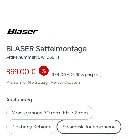
BLASER Sattelmontage
Artikelnummer:
SW10581.1
Verkaufspreis:
%
369,00 €
Regulärer Preis:
394,00 €
(6.35% gespart)
Preise inkl. MwSt. zzgl. Versandkosten
auswählen
Ausführung
Montageringe 30 mm, BH 7,2 mm
Picatinny Schiene
Swarovski Innenschiene