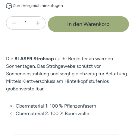
Zum Vergleich hinzufügen
Produkt Anzahl: Gib den gewünschten Wert e
In den Warenkorb
Die
BLASER Strohcap
ist Ihr Begleiter an warmen
Sonnentagen. Das Strohgewebe schützt vor
Sonneneinstrahlung und sorgt gleichzeitig für Belüftung.
Mittels Klettverschluss am Hinterkopf stufenlos
größenverstellbar.
Obermaterial 1: 100 % Pflanzenfasern
Obermaterial 2: 100 % Baumwolle