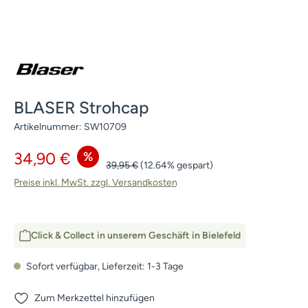
BLASER Strohcap
Artikelnummer:
SW10709
Verkaufspreis:
%
34,90 €
Regulärer Preis:
39,95 €
(12.64% gespart)
Preise inkl. MwSt. zzgl. Versandkosten
Click & Collect in unserem Geschäft in Bielefeld
Sofort verfügbar, Lieferzeit: 1-3 Tage
Zum Merkzettel hinzufügen