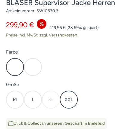
BLASER Supervisor Jacke Herren
Artikelnummer:
SW10630.3
Verkaufspreis:
%
299,90 €
Regulärer Preis:
419,95 €
(28.59% gespart)
Preise inkl. MwSt. zzgl. Versandkosten
auswählen
Farbe
HunTec Camo
Dunkel Oliv
auswählen
Größe
M
L
XL
XXL
(Diese Option ist zurzeit nicht verfügbar.)
Click & Collect in unserem Geschäft in Bielefeld