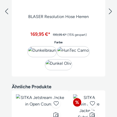
BLASER Resolution Hose Herren
169,95 €*
199,95 €*
(15% gespart)
auswählen
Farbe
Produktgalerie überspringen
Ähnliche Produkte
Rabatt
%