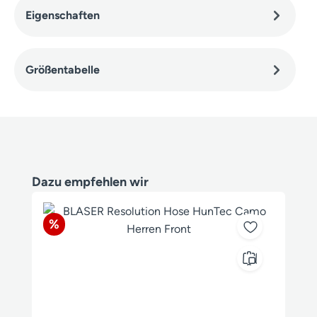
Eigenschaften
Größentabelle
Produktgalerie überspringen
Dazu empfehlen wir
Rabatt
%