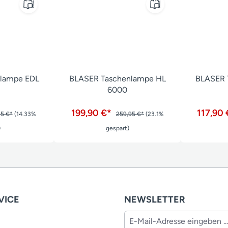
lampe EDL
BLASER Taschenlampe HL
BLASER 
6000
199,90 €*
117,90
95 €*
(14.33%
259,95 €*
(23.1%
)
gespart)
VICE
NEWSLETTER