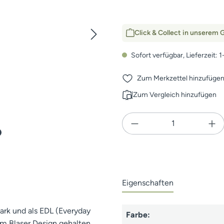
Click & Collect in unserem G
Sofort verfügbar, Lieferzeit: 
Zum Merkzettel hinzufüge
Zum Vergleich hinzufügen
Produkt Anzahl: Gi
Eigenschaften
ark und als EDL (Everyday
Farbe:
Im Blaser Design gehalten