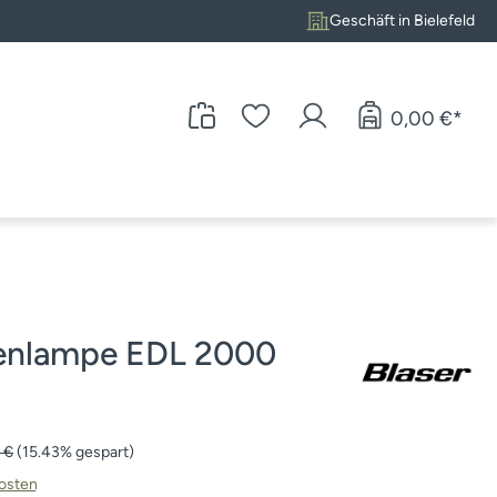
Geschäft in Bielefeld
0,00 €*
enlampe EDL 2000
rer Preis:
 €
(15.43% gespart)
kosten