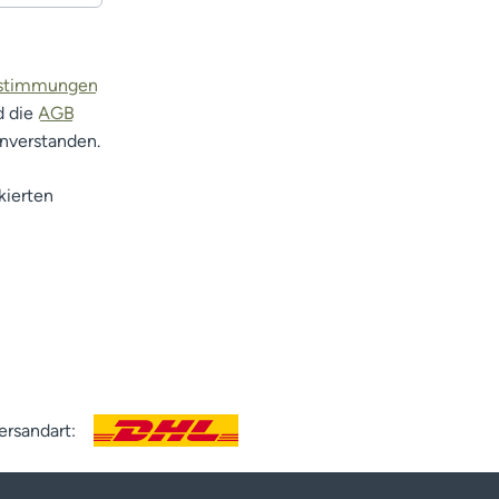
estimmungen
d die
AGB
inverstanden.
kierten
ersandart: