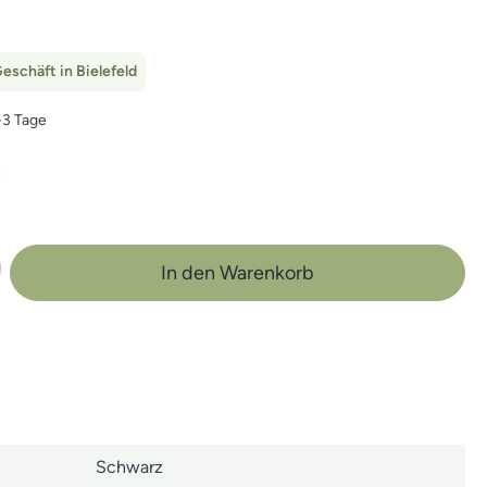
eschäft in Bielefeld
1-3 Tage
n
b den gewünschten Wert ein oder benutze 
In den Warenkorb
Schwarz