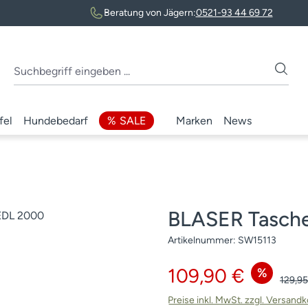
Beratung von Jägern:
0521-93 44 69 72
fel
Hundebedarf
SALE
Marken
News
BLASER Tasch
Artikelnummer:
SW15113
Verkaufspreis:
109,90 €
%
Regulä
129,95
Preise inkl. MwSt. zzgl. Versand