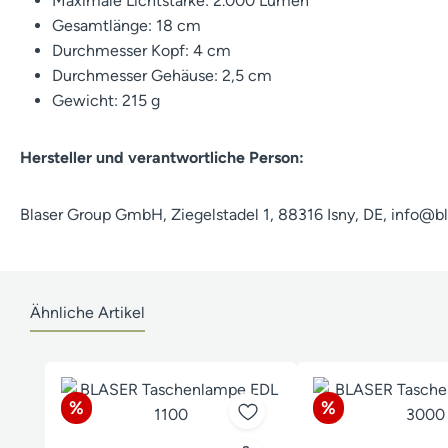
Maximale Lichtstärke: 2.000 Lumen
Gesamtlänge: 18 cm
Durchmesser Kopf: 4 cm
Durchmesser Gehäuse: 2,5 cm
Gewicht: 215 g
Hersteller und verantwortliche Person:
Blaser Group GmbH, Ziegelstadel 1, 88316 Isny, DE, info@b
Ähnliche Artikel
Produktgalerie überspringen
Rabatt
Rabatt
%
%