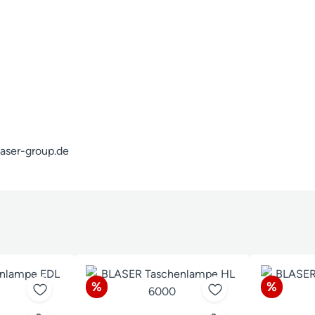
laser-group.de
Rabatt
Rabatt
%
%