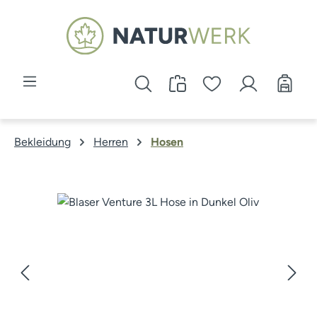
Zum Hauptinhalt springen
Bekleidung
Herren
Hosen
Bildergalerie überspringen