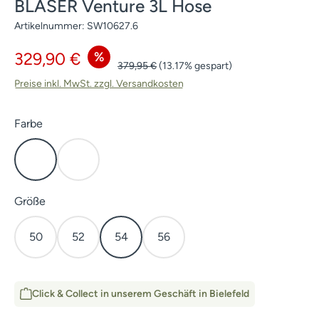
BLASER Venture 3L Hose
Artikelnummer:
SW10627.6
Verkaufspreis:
%
329,90 €
Regulärer Preis:
379,95 €
(13.17% gespart)
Preise inkl. MwSt. zzgl. Versandkosten
auswählen
Farbe
Dunkel Oliv
HunTec Camo
auswählen
Größe
50
52
54
56
Click & Collect in unserem Geschäft in Bielefeld