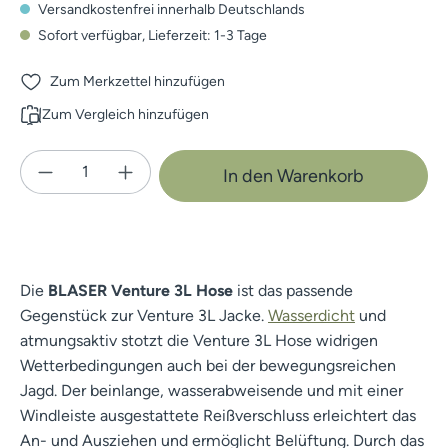
Versandkostenfrei innerhalb Deutschlands
Sofort verfügbar, Lieferzeit: 1-3 Tage
Zum Merkzettel hinzufügen
Zum Vergleich hinzufügen
Produkt Anzahl: Gib den gewünschten Wert e
In den Warenkorb
Die
BLASER Venture 3L Hose
ist das passende
Gegenstück zur Venture 3L Jacke.
Wasserdicht
und
atmungsaktiv stotzt die Venture 3L Hose widrigen
Wetterbedingungen auch bei der bewegungsreichen
Jagd. Der beinlange, wasserabweisende und mit einer
Windleiste ausgestattete Reißverschluss erleichtert das
An- und Ausziehen und ermöglicht Belüftung. Durch das