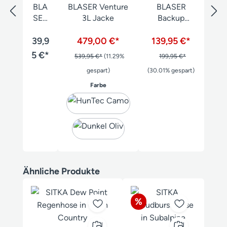
BLA
BLASER Venture
BLASER
SER
3L Jacke
Backup
Hose
Insulation
nträg
39,9
479,00 €*
Hose Herren
139,95 €*
er
5 €*
539,95 €*
(11.29%
199,95 €*
gespart)
(30.01% gespart)
auswählen
Farbe
Produktgalerie überspringen
Ähnliche Produkte
Rabatt
%