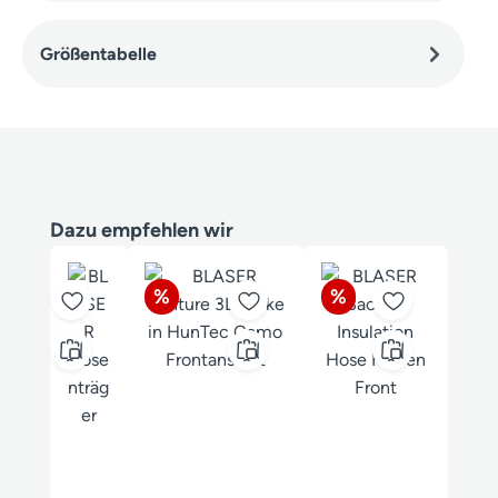
Größentabelle
Produktgalerie überspringen
Dazu empfehlen wir
Rabatt
Rabatt
%
%