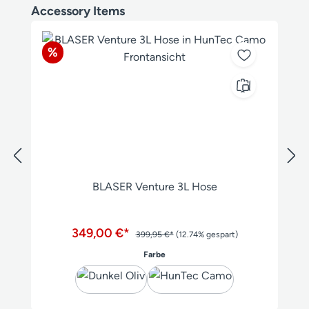
Produktgalerie überspringen
Accessory Items
Rabatt
%
BLASER Venture 3L Hose
349,00 €*
399,95 €*
(12.74% gespart)
auswählen
Farbe