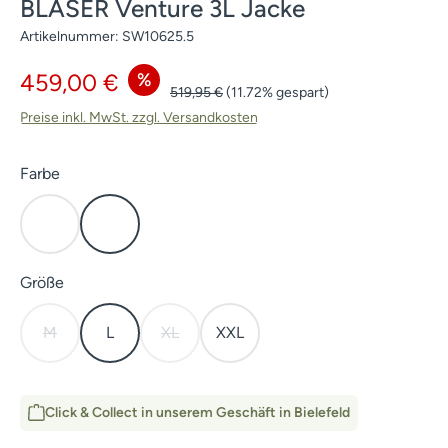
BLASER Venture 3L Jacke
Artikelnummer:
SW10625.5
Verkaufspreis:
%
459,00 €
Regulärer Preis:
519,95 €
(11.72% gespart)
Preise inkl. MwSt. zzgl. Versandkosten
auswählen
Farbe
HunTec Camo
Dunkel Oliv
auswählen
Größe
M
L
XL
XXL
(Diese Option ist zurzeit nicht verfügbar.)
(Diese Option ist zurzeit nicht verfügbar.)
Click & Collect in unserem Geschäft in Bielefeld