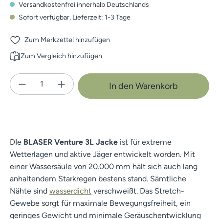
Versandkostenfrei innerhalb Deutschlands
Sofort verfügbar, Lieferzeit: 1-3 Tage
Zum Merkzettel hinzufügen
Zum Vergleich hinzufügen
Produkt Anzahl: Gib den gewünschten Wert e
In den Warenkorb
DIe
BLASER Venture 3L Jacke
ist für extreme
Wetterlagen und aktive Jäger entwickelt worden. Mit
einer Wassersäule von 20.000 mm hält sich auch lang
anhaltendem Starkregen bestens stand. Sämtliche
Nähte sind
wasserdicht
verschweißt. Das Stretch-
Gewebe sorgt für maximale Bewegungsfreiheit, ein
geringes Gewicht und minimale Geräuschentwicklung