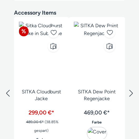
Produktgalerie überspringen
Accessory Items
Rabatt
%
SITKA Cloudburst
SITKA Dew Point
Jacke
Regenjacke
299,00 €*
469,00 €*
489,00 €*
(38.85%
auswählen
Farbe
gespart)