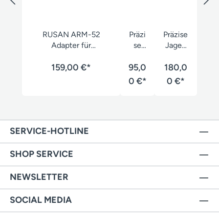
RUSAN ARM-52
Präzi
Präzise
Adapter für
se
Jagen
Vorsatzgeräte
Jage
Klemm
159,00 €*
95,0
n
180,0
hülse
Duo-
0 €*
0 €*
Verbi
nder
SERVICE-HOTLINE
SHOP SERVICE
NEWSLETTER
SOCIAL MEDIA