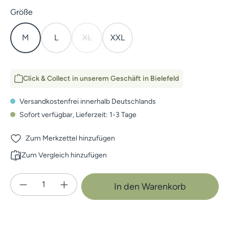
auswählen
Größe
M
L
XL
XXL
(Diese Option ist zurzeit nicht verfügbar.)
Click & Collect in unserem Geschäft in Bielefeld
Versandkostenfrei innerhalb Deutschlands
Sofort verfügbar, Lieferzeit: 1-3 Tage
Zum Merkzettel hinzufügen
Zum Vergleich hinzufügen
Produkt Anzahl: Gib den gewünschten Wert e
In den Warenkorb