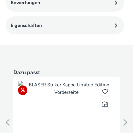
Bewertungen
Eigenschaften
Produktgalerie überspringen
Dazu passt
Rabatt
%