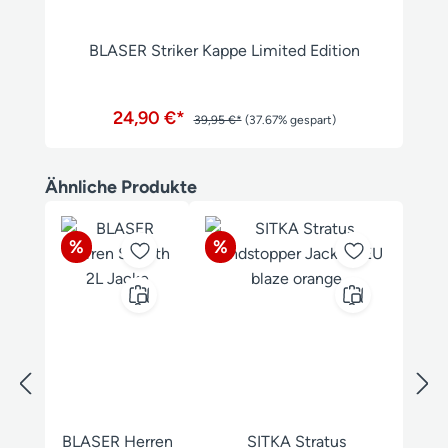
BLASER Striker Kappe Limited Edition
24,90 €*
39,95 €*
(37.67% gespart)
Produktgalerie überspringen
Ähnliche Produkte
Rabatt
Rabatt
%
%
BLASER Herren
SITKA Stratus