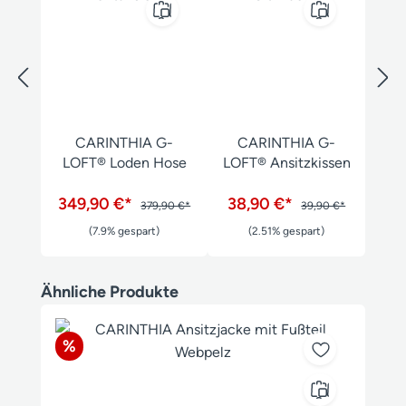
CARINTHIA G-
CARINTHIA G-
LOFT® Loden Hose
LOFT® Ansitzkissen
349,90 €*
38,90 €*
379,90 €*
39,90 €*
(7.9% gespart)
(2.51% gespart)
Produktgalerie überspringen
Ähnliche Produkte
Rabatt
%