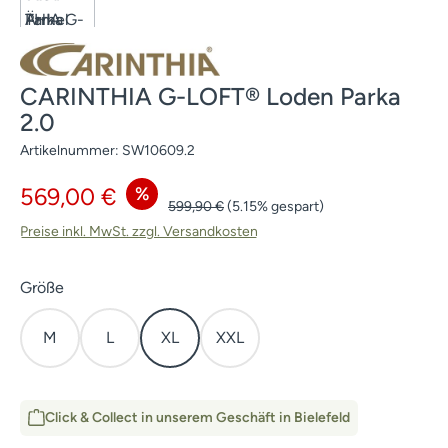
CARINTHIA G-LOFT® Loden Parka
2.0
Artikelnummer:
SW10609.2
Verkaufspreis:
%
569,00 €
Regulärer Preis:
599,90 €
(5.15% gespart)
Preise inkl. MwSt. zzgl. Versandkosten
auswählen
Größe
M
L
XL
XXL
Click & Collect in unserem Geschäft in Bielefeld