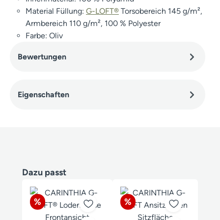
Material Füllung:
G-LOFT®
Torsobereich 145 g/m²,
Armbereich 110 g/m², 100 % Polyester
Farbe: Oliv
Bewertungen
Eigenschaften
Produktgalerie überspringen
Dazu passt
Rabatt
Rabatt
%
%