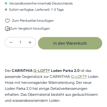
Versandkostenfrei innerhalb Deutschlands
Sofort verfügbar, Lieferzeit: 1-3 Tage
Zum Merkzettel hinzufügen
Zum Vergleich hinzufügen
Produkt Anzahl: Gib den gewünschten Wert e
In den Warenkorb
Der
CARINTHIA
G-LOFT®
Loden Parka
2.0
ist das
passende Gegenstück zur CARINTHIA
G-LOFT®
Loden
Hose mit hervorragender Wärmeleistung. Der neue
Loden Parka 2.0 hat einige Detailverbesserungen
erhalten. Das Obermaterial besteht aus geräuschlosem
und wasserabweisendem Loden.