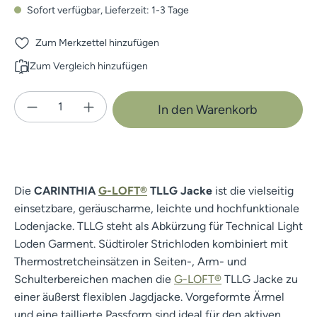
Sofort verfügbar, Lieferzeit: 1-3 Tage
Zum Merkzettel hinzufügen
Zum Vergleich hinzufügen
Produkt Anzahl: Gib den gewünschten Wert e
In den Warenkorb
Die
CARINTHIA
G-LOFT®
TLLG Jacke
ist die vielseitig
einsetzbare, geräuscharme, leichte und hochfunktionale
Lodenjacke. TLLG steht als Abkürzung für Technical Light
Loden Garment. Südtiroler Strichloden kombiniert mit
Thermostretcheinsätzen in Seiten-, Arm- und
Schulterbereichen machen die
G-LOFT®
TLLG Jacke zu
einer äußerst flexiblen Jagdjacke. Vorgeformte Ärmel
und eine taillierte Passform sind ideal für den aktiven