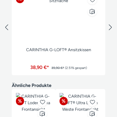
CARINTHIA G-LOFT® Ansitzkissen
38,90 €*
39,90 €*
(2.51% gespart)
Produktgalerie überspringen
Ähnliche Produkte
Rabatt
Rabatt
%
%