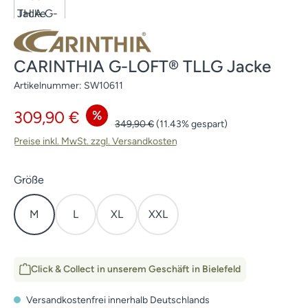
CARINTHIA G-LOFT® TLLG Jacke
Artikelnummer:
SW10611
Verkaufspreis:
%
309,90 €
Regulärer Preis:
349,90 €
(11.43% gespart)
Preise inkl. MwSt. zzgl. Versandkosten
auswählen
Größe
M
L
XL
XXL
Click & Collect in unserem Geschäft in Bielefeld
Versandkostenfrei innerhalb Deutschlands