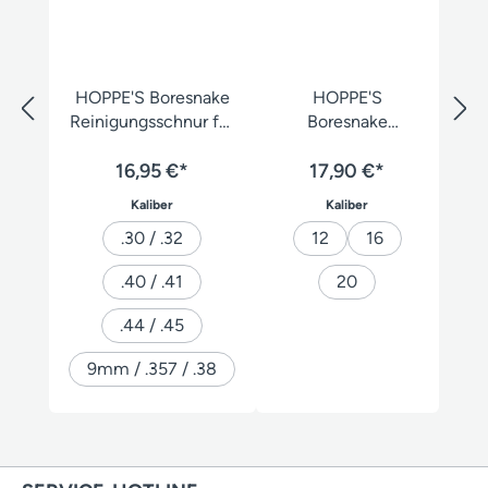
HOPPE'S Boresnake
HOPPE'S
Reinigungsschnur für
Boresnake
Kurzwaffen
Laufreinigungssch
16,95 €*
nur für Flinten
17,90 €*
auswählen
auswählen
Kaliber
Kaliber
.30 / .32
12
16
.40 / .41
20
.44 / .45
9mm / .357 / .38