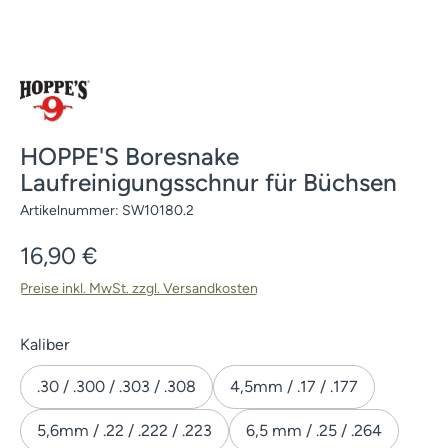
HOPPE'S Boresnake
Laufreinigungsschnur für Büchsen
Artikelnummer:
SW10180.2
Regulärer Preis:
16,90 €
Preise inkl. MwSt. zzgl. Versandkosten
auswählen
Kaliber
.30 / .300 / .303 / .308
4,5mm / .17 / .177
5,6mm / .22 / .222 / .223
6,5 mm / .25 / .264