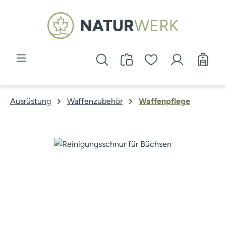
Zum Hauptinhalt springen
Ausrüstung
Waffenzubehör
Waffenpflege
Bildergalerie überspringen