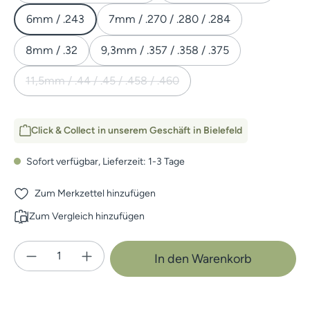
6mm / .243
7mm / .270 / .280 / .284
8mm / .32
9,3mm / .357 / .358 / .375
11,5mm / .44 / .45 / .458 / .460
(Diese Option ist zurzeit nicht verfügbar.)
Click & Collect in unserem Geschäft in Bielefeld
Sofort verfügbar, Lieferzeit: 1-3 Tage
Zum Merkzettel hinzufügen
Zum Vergleich hinzufügen
Produkt Anzahl: Gib den gewünschten Wert e
In den Warenkorb