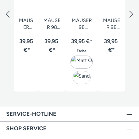
MAUS
MAUSE
MAUSER
MAUSE
ER
R 98
98
R 98
Origin
System
Jubiläum
System
39,95
al T-
T-Shirt
39,95
39,95 €*
s-Shirt
T-Shirt
39,95
Shirt
Herren
Herren
€*
€*
€*
auswählen
Farbe
SERVICE-HOTLINE
SHOP SERVICE