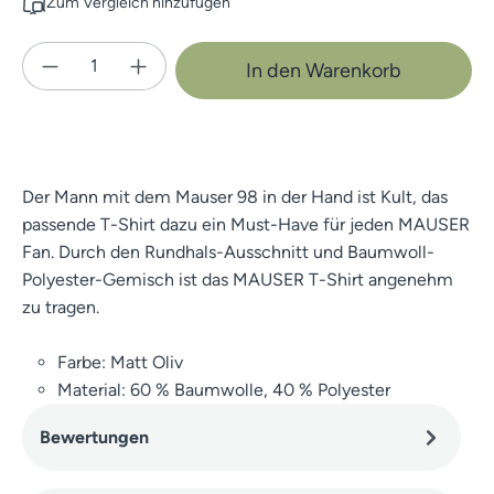
Zum Vergleich hinzufügen
Produkt Anzahl: Gib den gewünschten Wert e
In den Warenkorb
Der Mann mit dem Mauser 98 in der Hand ist Kult, das
passende T-Shirt dazu ein Must-Have für jeden MAUSER
Fan. Durch den Rundhals-Ausschnitt und Baumwoll-
Polyester-Gemisch ist das MAUSER T-Shirt angenehm
zu tragen.
Farbe: Matt Oliv
Material: 60 % Baumwolle, 40 % Polyester
Bewertungen