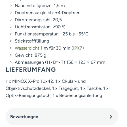
Naheinstellgrenze: 1,5 m
Dioptrienausgleich: ±4 Dioptrien
Dämmerungszahl: 20,5
Lichttransmission: ≥90 %
Funktionstemperatur: −25 bis +55°C
Stickstofffüllung
Wasserdicht
1 m für 30 min (
IPX7
)
Gewicht: 875 g
Abmessungen (H×B*×T) 156 × 123 × 67 mm
LIEFERUMFANG
1 x MINOX X-Pro 10x42, 1 x Okular- und
Objektivschutzdeckel, 1 x Tragegurt, 1 x Tasche, 1 x
Optik-Reinigungstuch, 1 x Bedienungsanleitung
Bewertungen