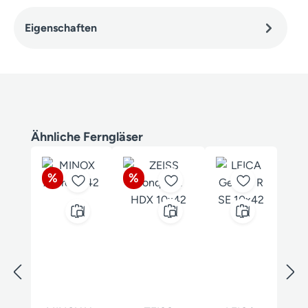
Eigenschaften
Produktgalerie überspringen
Ähnliche Ferngläser
Rabatt
Rabatt
%
%