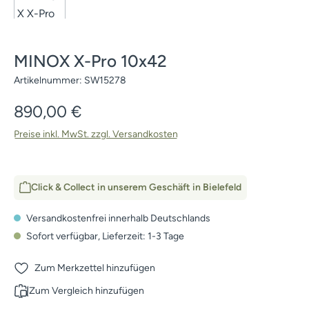
MINOX X-Pro 10x42
Artikelnummer:
SW15278
Regulärer Preis:
890,00 €
Preise inkl. MwSt. zzgl. Versandkosten
Click & Collect in unserem Geschäft in Bielefeld
Versandkostenfrei innerhalb Deutschlands
Sofort verfügbar, Lieferzeit: 1-3 Tage
Zum Merkzettel hinzufügen
Zum Vergleich hinzufügen