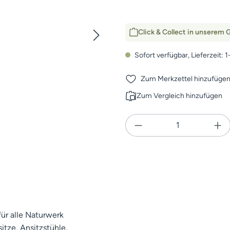
Click & Collect in unserem G
Sofort verfügbar, Lieferzeit: 
Zum Merkzettel hinzufüge
Zum Vergleich hinzufügen
Produkt Anzahl: Gi
für alle Naturwerk
itze, Ansitzstühle,