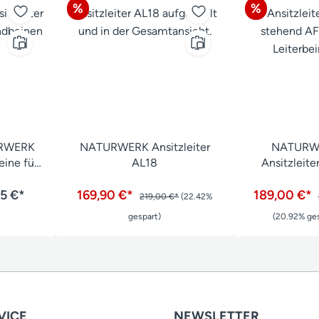
Rabatt
Rabatt
%
%
RWERK
NATURWERK Ansitzleiter
NATURW
eine für
AL18
Ansitzleite
iter AL18
Ansitzb
95 €*
169,90 €*
189,00 €*
219,00 €*
(22.42%
gespart)
(20.92% ges
VICE
NEWSLETTER