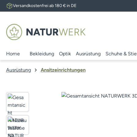
Versandkostenfrei ab 180 € in DE
 Hauptinhalt springen
Zur Suche springen
Zur Hauptnavigation springen
Home
Bekleidung
Optik
Ausrüstung
Schuhe & Stie
Ausrüstung
Ansitzeinrichtungen
Bildergalerie überspringen