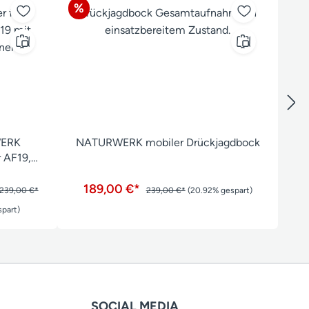
Rabatt
%
ERK
NATURWERK mobiler Drückjagdbock
r AF19,
ock
189,00 €*
239,00 €*
239,00 €*
(20.92% gespart)
part)
SOCIAL MEDIA