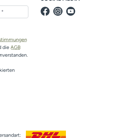
estimmungen
d die
AGB
inverstanden.
kierten
ersandart: