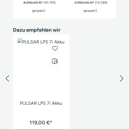
4.290,00 €*
(41.75%
2.990,00 €*
(13.08%
gespart)
gespart)
Produktgalerie überspringen
Dazu empfehlen wir
PULSAR LPS 7i Akku
119,00 €*