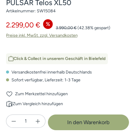
PULSAR Telos XL50
Artikelnummer:
SW15084
Verkaufspreis:
%
2.299,00 €
Regulärer Preis:
3.990,00 €
(42.38% gespart)
Preise inkl. MwSt. zzgl. Versandkosten
Click & Collect in unserem Geschäft in Bielefeld
Versandkostenfrei innerhalb Deutschlands
Sofort verfügbar, Lieferzeit: 1-3 Tage
Zum Merkzettel hinzufügen
Zum Vergleich hinzufügen
Produkt Anzahl: Gib den gewünschten Wert e
In den Warenkorb