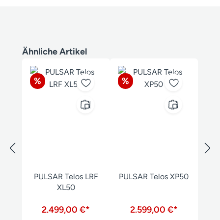
Produktgalerie überspringen
Ähnliche Artikel
Rabatt
Rabatt
%
%
PULSAR Telos LRF
PULSAR Telos XP50
XL50
2.499,00 €*
2.599,00 €*