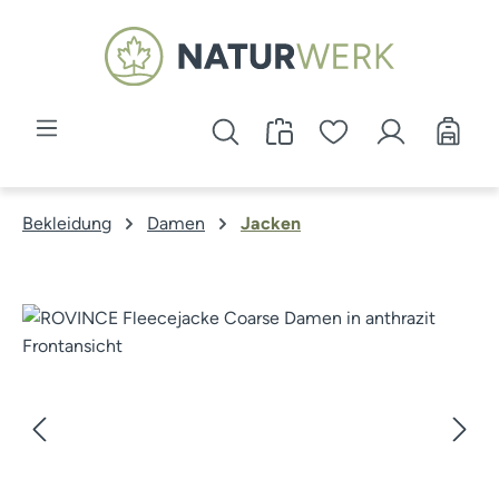
Zum Hauptinhalt springen
Bekleidung
Damen
Jacken
Bildergalerie überspringen