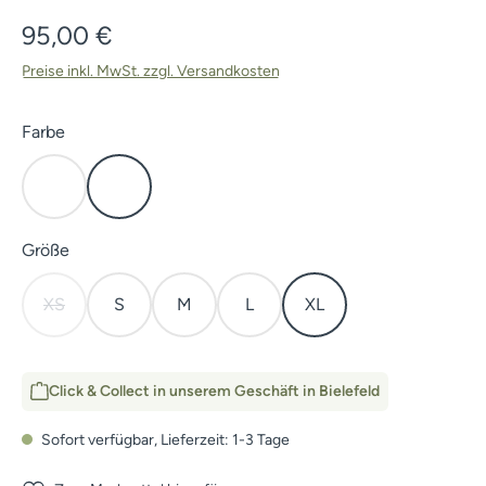
Regulärer Preis:
95,00 €
Preise inkl. MwSt. zzgl. Versandkosten
auswählen
Farbe
Olivgrün
Anthrazit
auswählen
Größe
XS
S
M
L
XL
(Diese Option ist zurzeit nicht verfügbar.)
Click & Collect in unserem Geschäft in Bielefeld
Sofort verfügbar, Lieferzeit: 1-3 Tage