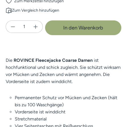
Zum Merkzettel hinzufügen
Zum Vergleich hinzufügen
Produkt Anzahl: Gib den gewünschten Wert e
In den Warenkorb
Die
ROVINCE Fleecejacke Coarse Damen
ist
hochfunktional und schick zugleich. Sie schützt wirksam
vor Mücken und Zecken und wärmt angenehm. Die
Vorderseite ist zudem winddicht.
Permanenter Schutz vor Mücken und Zecken (hält
bis zu 100 Waschgänge)
Vorderseite ist winddicht
Stretchmaterial
Vier Seitentaschen mit Reißverschluss