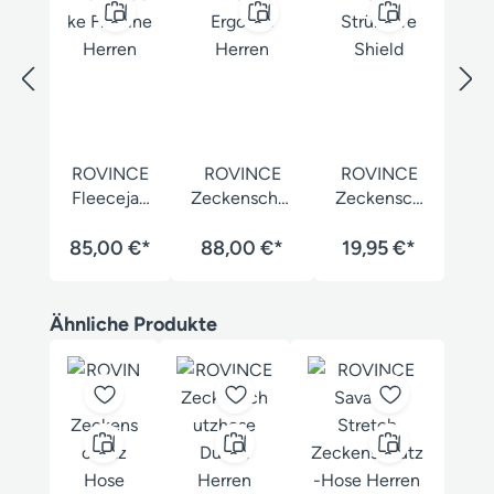
ROVINCE
ROVINCE
ROVINCE
Fleecejac
Zeckenschut
Zeckensch
ke Flexline
zhemd
utz
85,00 €*
Herren
88,00 €*
Ergoline
Strümpfe
19,95 €*
Herren
Shield
Produktgalerie überspringen
Ähnliche Produkte