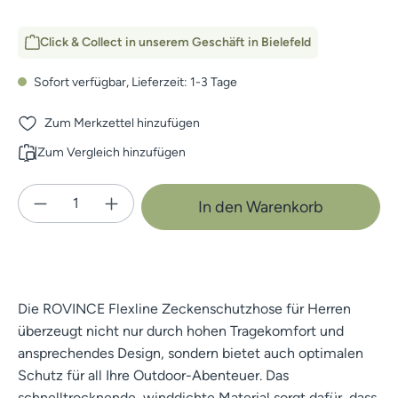
Click & Collect in unserem Geschäft in Bielefeld
Sofort verfügbar, Lieferzeit: 1-3 Tage
Zum Merkzettel hinzufügen
Zum Vergleich hinzufügen
Produkt Anzahl: Gib den gewünschten Wert e
In den Warenkorb
Die ROVINCE Flexline Zeckenschutzhose für Herren
überzeugt nicht nur durch hohen Tragekomfort und
ansprechendes Design, sondern bietet auch optimalen
Schutz für all Ihre Outdoor-Abenteuer. Das
schnelltrocknende, winddichte Material sorgt dafür, dass