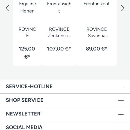
ROVINC
ROVINCE
ROVINCE
E
Zeckensch
Savanna
Zeckens
utzhose
Stretch
125,00
chutz
107,00 €*
Duofit
Zeckenschutz
89,00 €*
Hose
Herren
-Hose Herren
€*
Ergoline
Herren
SERVICE-HOTLINE
SHOP SERVICE
NEWSLETTER
SOCIAL MEDIA