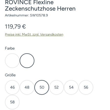
ROVINCE Flexline
Zeckenschutzhose Herren
Artikelnummer:
SW10578.9
Regulärer Preis:
119,79 €
Preise inkl. MwSt. zzgl. Versandkosten
auswählen
Farbe
Grau
Olivgrün
auswählen
Größe
46
48
50
52
54
56
58