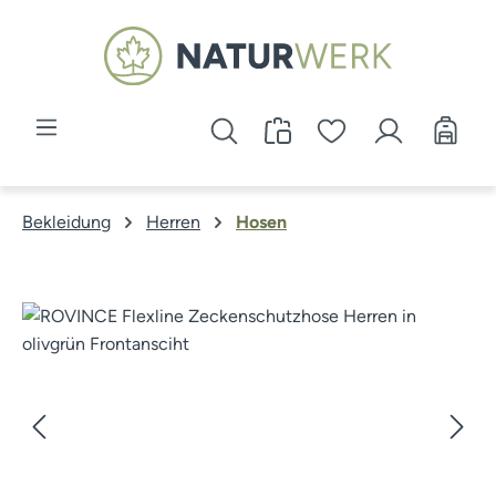
Zum Hauptinhalt springen
Bekleidung
Herren
Hosen
Bildergalerie überspringen