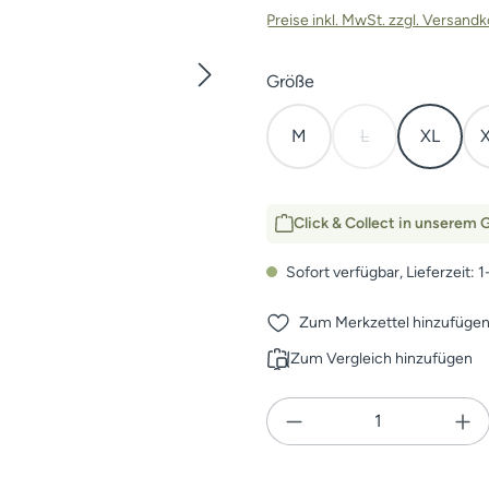
Preise inkl. MwSt. zzgl. Versand
auswählen
Größe
M
L
XL
(Diese Option ist z
Click & Collect in unserem G
Sofort verfügbar, Lieferzeit: 
Zum Merkzettel hinzufüge
Zum Vergleich hinzufügen
Produkt Anzahl: Gi