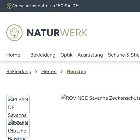
Versandkostenfrei ab 180 € in DE
 Hauptinhalt springen
Zur Suche springen
Zur Hauptnavigation springen
Home
Bekleidung
Optik
Ausrüstung
Schuhe & Stie
Bekleidung
Herren
Hemden
Bildergalerie überspringen