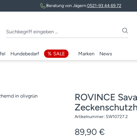
Beratung von Jägern:
0521-93 44 69 72
fel
Hundebedarf
SALE
Marken
News
ROVINCE Sava
Zeckenschutz
Artikelnummer:
SW10727.2
Regulärer Preis:
89,90 €