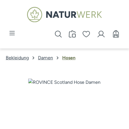
Zum Hauptinhalt springen
Bekleidung
Damen
Hosen
Bildergalerie überspringen