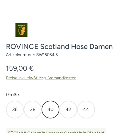
ROVINCE Scotland Hose Damen
Artikelnummer:
SW15034.3
Regulärer Preis:
159,00 €
Preise inkl. MwSt. zzgl. Versandkosten
auswählen
Größe
36
38
40
42
44