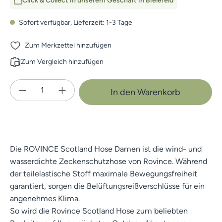
Click & Collect in unserem Geschäft in Bielefeld
Sofort verfügbar, Lieferzeit: 1-3 Tage
Zum Merkzettel hinzufügen
Zum Vergleich hinzufügen
Produkt Anzahl: Gib den gewünschten Wert e
In den Warenkorb
Die ROVINCE Scotland Hose Damen ist die wind- und
wasserdichte Zeckenschutzhose von Rovince. Während
der teilelastische Stoff maximale Bewegungsfreiheit
garantiert, sorgen die Belüftungsreißverschlüsse für ein
angenehmes Klima.
So wird die Rovince Scotland Hose zum beliebten