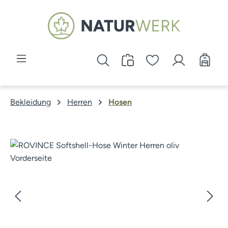
Zum Hauptinhalt springen
Bekleidung
Herren
Hosen
Bildergalerie überspringen