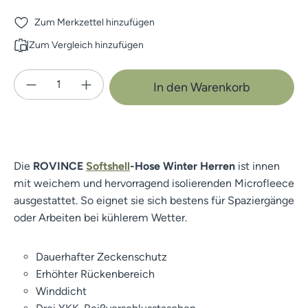
Zum Merkzettel hinzufügen
Zum Vergleich hinzufügen
Produkt Anzahl: Gib den gewünschten Wert e
In den Warenkorb
Die
ROVINCE
Softshell
-Hose Winter Herren
ist innen
mit weichem und hervorragend isolierenden Microfleece
ausgestattet. So eignet sie sich bestens für Spaziergänge
oder Arbeiten bei kühlerem Wetter.
Dauerhafter Zeckenschutz
Erhöhter Rückenbereich
Winddicht