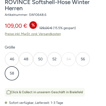
ROVINCE Softshell-Hose Winter
Herren
Artikelnummer:
SW10648.6
Verkaufspreis:
%
109,00 €
Regulärer Preis:
129,00 €
(15.5% gespart)
Preise inkl. MwSt. zzgl. Versandkosten
auswählen
Größe
46
48
50
52
54
56
(Diese Option ist zurzeit 
58
Click & Collect in unserem Geschäft in Bielefeld
Sofort verfügbar, Lieferzeit: 1-3 Tage