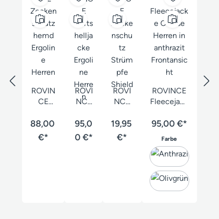
ROVIN
ROVI
ROVI
ROVINCE
CE
NCE
NCE
Fleecejack
Zecken
Softs
Zecke
e Coarse
88,00
schutz
hellja
95,0
19,95
nschu
95,00 €*
Herren
hemd
cke
tz
€*
0 €*
€*
auswählen
Farbe
Ergolin
Ergoli
Strüm
e
ne
pfe
Herren
Herre
Shield
n