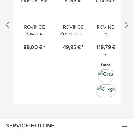
ROVINCE
ROVINCE
ROVINC
Savanna
Zeckenschu
E
Stretch
tz
Flexline
Zeckenschutz
89,00 €*
Gamaschen
49,95 €*
119,79 €
Zeckens
hose Damen
Ergoline
chutzhos
*
e Damen
auswählen
Farbe
SERVICE-HOTLINE