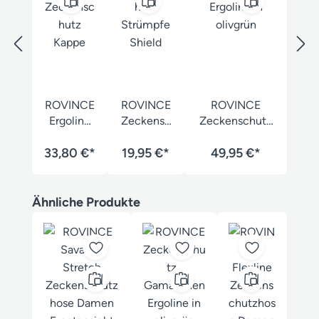
ROVINCE
ROVINCE
ROVINCE
Ergoline
Zeckensc
Zeckenschutz
Zeckensc
hutz
Gamaschen
33,80 €*
hutz
Strümpfe
19,95 €*
49,95 €*
Ergoline
Kappe
Shield
Produktgalerie überspringen
Ähnliche Produkte