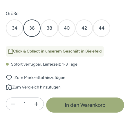
auswählen
Größe
34
36
38
40
42
44
Click & Collect in unserem Geschäft in Bielefeld
Sofort verfügbar, Lieferzeit: 1-3 Tage
Zum Merkzettel hinzufügen
Zum Vergleich hinzufügen
Produkt Anzahl: Gib den gewünschten Wert e
In den Warenkorb