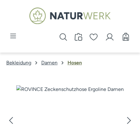
Zum Hauptinhalt springen
Bekleidung
Damen
Hosen
Bildergalerie überspringen