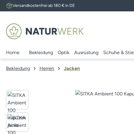
Versandkostenfrei ab 180 € in DE
 Hauptinhalt springen
Zur Suche springen
Zur Hauptnavigation springen
Home
Bekleidung
Optik
Ausrüstung
Schuhe & Stie
Bekleidung
Herren
Jacken
Bildergalerie überspringen