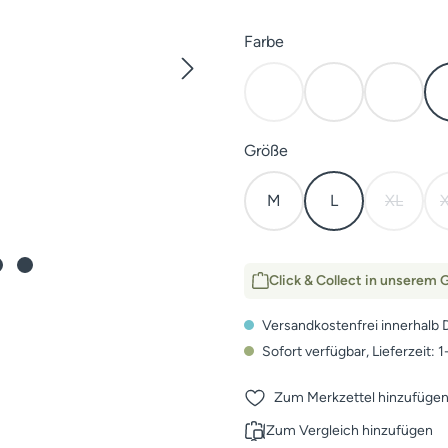
auswählen
Farbe
Cover
Elevated II
Mud
(Diese Option ist zurzeit nic
auswählen
Größe
M
L
XL
(Diese Op
Click & Collect in unserem G
Versandkostenfrei innerhalb 
Sofort verfügbar, Lieferzeit: 
Zum Merkzettel hinzufüge
Zum Vergleich hinzufügen