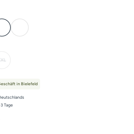
Open Country
Subalpine
ht verfügbar.)
XXL
tion ist zurzeit nicht verfügbar.)
(Diese Option ist zurzeit nicht verfügbar.)
eschäft in Bielefeld
Deutschlands
1-3 Tage
n