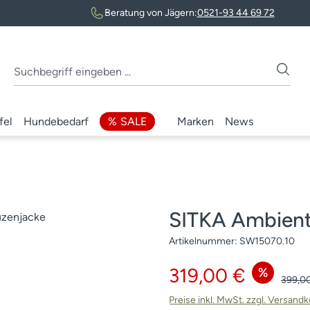
Beratung von Jägern:
0521-93 44 69 72
fel
Hundebedarf
SALE
Marken
News
SITKA Ambient
Artikelnummer:
SW15070.10
Verkaufspreis:
319,00 €
%
Regulä
399,0
Preise inkl. MwSt. zzgl. Versand