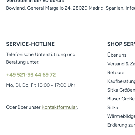
Vertreten in der EU durch:
Bowland, General Margallo 24, 28020 Madrid, Spanien, in
SERVICE-HOTLINE
SHOP SER
Telefonische Unterstützung und
Über uns
Beratung unter:
Versand & Z
Retoure
+49 521-93 44 69 72
Kaufberatung
Mo, Di, Do, Fr: 10:00 - 17:00 Uhr
Sitka Größen
Blaser Größe
Oder über unser
Kontaktformular
.
Sitka
Wärmebildge
Erklärung zur