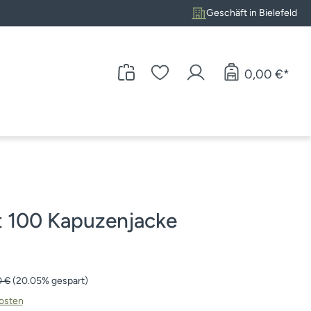
Geschäft in Bielefeld
0,00 €*
 100 Kapuzenjacke
rer Preis:
0 €
(20.05% gespart)
kosten