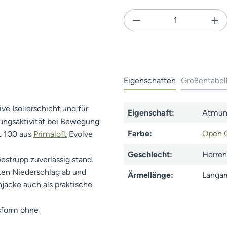
Produkt Anzahl: Gi
Eigenschaften
Größentabel
e Isolierschicht und für
Eigenschaft:
Atmun
ungsaktivität bei Bewegung
Farbe:
Open 
t 100 aus
Primaloft
Evolve
Geschlecht:
Herren
estrüpp zuverlässig stand.
ten Niederschlag ab und
Ärmellänge:
Langa
jacke auch als praktische
ssform ohne