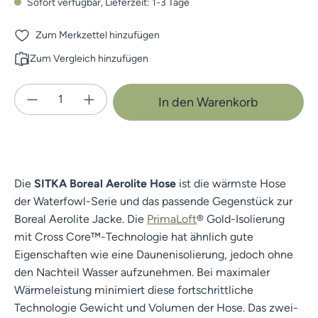
Sofort verfügbar, Lieferzeit: 1-3 Tage
Zum Merkzettel hinzufügen
Zum Vergleich hinzufügen
Produkt Anzahl: Gib den gewünschten Wert e
In den Warenkorb
Die
SITKA Boreal Aerolite Hose
ist die wärmste Hose
der Waterfowl-Serie und das passende Gegenstück zur
Boreal Aerolite Jacke. Die
PrimaLoft
® Gold-Isolierung
mit Cross Core™-Technologie hat ähnlich gute
Eigenschaften wie eine Daunenisolierung, jedoch ohne
den Nachteil Wasser aufzunehmen. Bei maximaler
Wärmeleistung minimiert diese fortschrittliche
Technologie Gewicht und Volumen der Hose. Das zwei-