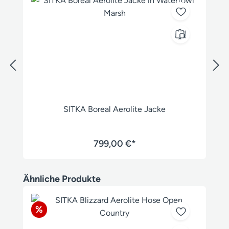
SITKA Boreal Aerolite Jacke
799,00 €*
Produktgalerie überspringen
Ähnliche Produkte
Rabatt
%