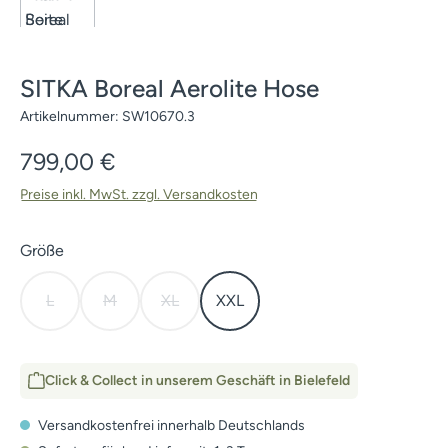
SITKA Boreal Aerolite Hose
Artikelnummer:
SW10670.3
Regulärer Preis:
799,00 €
Preise inkl. MwSt. zzgl. Versandkosten
auswählen
Größe
L
M
XL
XXL
(Diese Option ist zurzeit nicht verfügbar.)
(Diese Option ist zurzeit nicht verfügbar.)
(Diese Option ist zurzeit nicht verfügbar.)
Click & Collect in unserem Geschäft in Bielefeld
Versandkostenfrei innerhalb Deutschlands