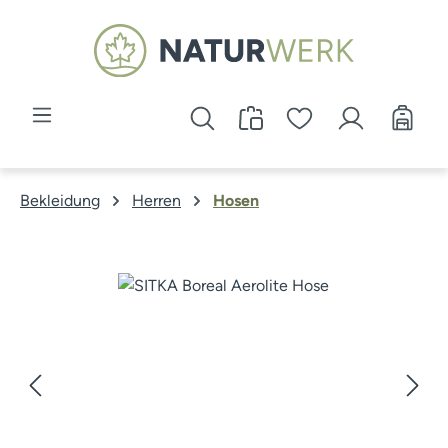
Zum Hauptinhalt springen
Bekleidung
Herren
Hosen
Bildergalerie überspringen