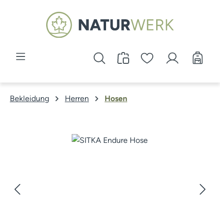
Zum Hauptinhalt springen
Bekleidung
Herren
Hosen
Bildergalerie überspringen