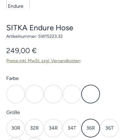
SITKA Endure Hose
Artikelnummer:
SW15223.32
Regulärer Preis:
249,00 €
Preise inkl. MwSt. zzgl. Versandkosten
auswählen
Farbe
Cattail Brown
Cover
Elevated II
Olive Green
Subalpine
auswählen
Größe
30R
32R
34R
34T
36R
36T