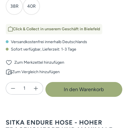
38R
40R
Click & Collect in unserem Geschäft in Bielefeld
Versandkostenfrei innerhalb Deutschlands
Sofort verfügbar, Lieferzeit: 1-3 Tage
Zum Merkzettel hinzufügen
Zum Vergleich hinzufügen
Produkt Anzahl: Gib den gewünschten Wert e
In den Warenkorb
SITKA ENDURE HOSE - HOHER