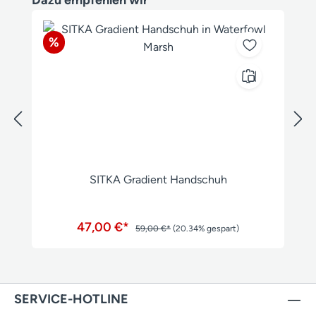
Rabatt
%
SITKA Gradient Handschuh
47,00 €*
59,00 €*
(20.34% gespart)
SERVICE-HOTLINE