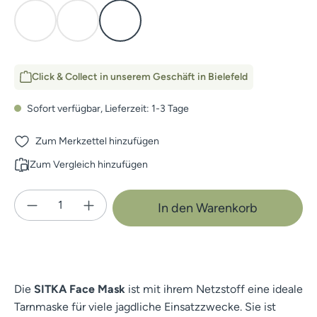
Elevated II
Subalpine
Waterfowl Timber
Click & Collect in unserem Geschäft in Bielefeld
Sofort verfügbar, Lieferzeit: 1-3 Tage
Zum Merkzettel hinzufügen
Zum Vergleich hinzufügen
Produkt Anzahl: Gib den gewünschten Wert e
In den Warenkorb
Die
SITKA Face Mask
ist mit ihrem Netzstoff eine ideale
Tarnmaske für viele jagdliche Einsatzzwecke. Sie ist