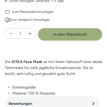
Sofort verfügbar, Lieferzeit: 1-3 Tage
Zum Merkzettel hinzufügen
Zum Vergleich hinzufügen
Produkt Anzahl: Gib den gewünschten Wert e
In den Warenkorb
Die
SITKA Face Mask
ist mit ihrem Netzstoff eine ideale
Tarnmaske für viele jagdliche Einsatzzwecke. Sie ist
leicht, sehr luftig und gewährt gute Sicht.
Einheitsgröße
Material: 100 % Polyester
Bewertungen