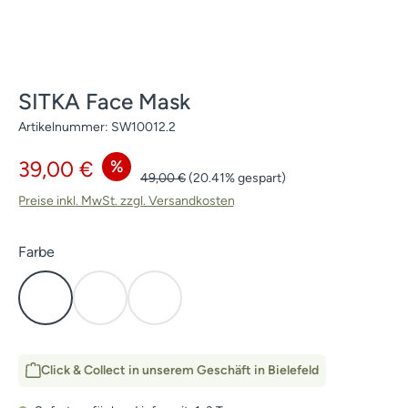
SITKA Face Mask
Artikelnummer:
SW10012.2
Verkaufspreis:
%
39,00 €
Regulärer Preis:
49,00 €
(20.41% gespart)
Preise inkl. MwSt. zzgl. Versandkosten
auswählen
Farbe
Elevated II
Subalpine
Waterfowl Timber
Click & Collect in unserem Geschäft in Bielefeld