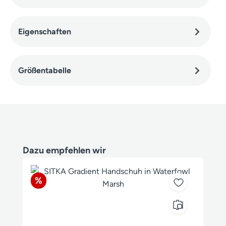
Eigenschaften
Größentabelle
Produktgalerie überspringen
Dazu empfehlen wir
Rabatt
%