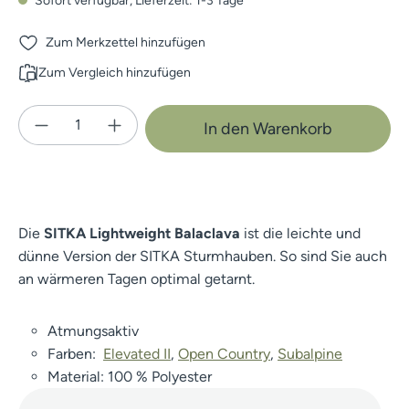
Sofort verfügbar, Lieferzeit: 1-3 Tage
Zum Merkzettel hinzufügen
Zum Vergleich hinzufügen
Produkt Anzahl: Gib den gewünschten Wert e
In den Warenkorb
Die
SITKA Lightweight Balaclava
ist die leichte und
dünne Version der SITKA Sturmhauben. So sind Sie auch
an wärmeren Tagen optimal getarnt.
Atmungsaktiv
Farben:
Elevated II
,
Open Country
,
Subalpine
Material: 100 % Polyester