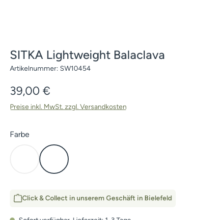
SITKA Lightweight Balaclava
Artikelnummer:
SW10454
Regulärer Preis:
39,00 €
Preise inkl. MwSt. zzgl. Versandkosten
auswählen
Farbe
Elevated II
Open Country
(Diese Option ist zurzeit nicht verfügbar.)
Click & Collect in unserem Geschäft in Bielefeld